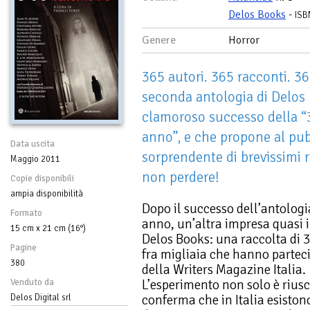
Delos Books
-
ISB
Genere
Horror
365 autori. 365 racconti. 36
seconda antologia di Delos 
clamoroso successo della “3
anno”, e che propone al pu
Data uscita
sorprendente di brevissimi ra
Maggio 2011
non perdere!
Copie disponibili
ampia disponibilità
Dopo il successo dell’antologi
Formato
anno, un’altra impresa quasi
15 cm x 21 cm (16°)
Delos Books: una raccolta di 3
Pagine
fra migliaia che hanno parteci
380
della Writers Magazine Italia.
L’esperimento non solo è rius
Venduto da
conferma che in Italia esiston
Delos Digital srl