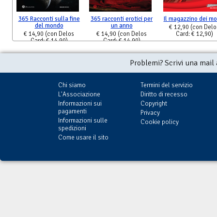
365 Racconti sulla fine
365 racconti erotici per
Il magazzino dei mo
del mondo
un anno
€ 12,90
(con Delo
€ 14,90
(con Delos
€ 14,90
(con Delos
Card: € 12,90)
Card: € 14,90)
Card: € 14,90)
Problemi? Scrivi una mail
Chi siamo
Termini del servizio
L'Associazione
Diritto di recesso
Informazioni sui
Copyright
pagamenti
Privacy
Informazioni sulle
Cookie policy
spedizioni
Come usare il sito