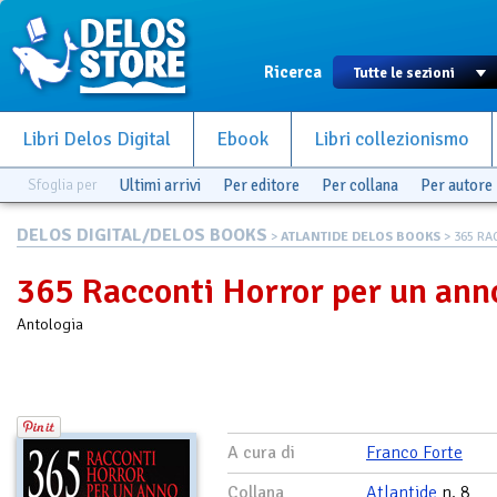
Ricerca
Libri Delos Digital
Ebook
Libri collezionismo
Sfoglia per
Ultimi arrivi
Per editore
Per collana
Per autore
DELOS DIGITAL/DELOS BOOKS
>
ATLANTIDE DELOS BOOKS
> 365 RA
365 Racconti Horror per un ann
Antologia
A cura di
Franco Forte
Collana
Atlantide
n. 8