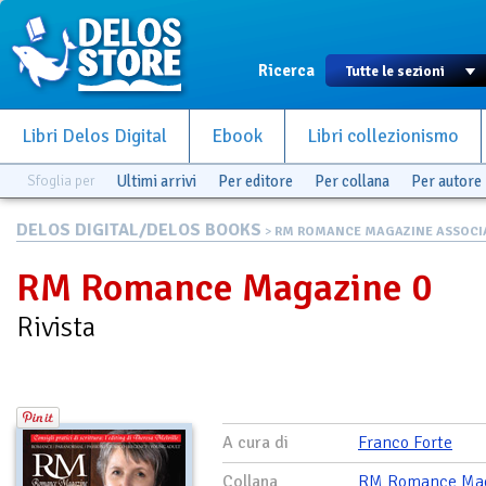
Ricerca
Libri Delos Digital
Ebook
Libri collezionismo
Sfoglia per
Ultimi arrivi
Per editore
Per collana
Per autore
DELOS DIGITAL/DELOS BOOKS
>
RM ROMANCE MAGAZINE ASSOCIA
RM Romance Magazine 0
Rivista
A cura di
Franco Forte
Collana
RM Romance Mag