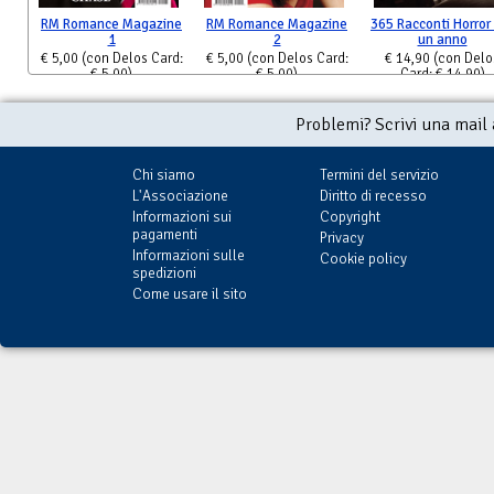
RM Romance Magazine
RM Romance Magazine
365 Racconti Horror
1
2
un anno
€ 5,00
(con Delos Card:
€ 5,00
(con Delos Card:
€ 14,90
(con Delo
€ 5,00)
€ 5,00)
Card: € 14,90)
Problemi? Scrivi una mail
Chi siamo
Termini del servizio
L'Associazione
Diritto di recesso
Informazioni sui
Copyright
pagamenti
Privacy
Informazioni sulle
Cookie policy
spedizioni
Come usare il sito