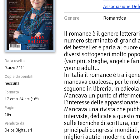
Associazione Del
Genere
Romantica
Il romance è il genere lettera
numero sterminato di grandi au
dei bestseller e parla al cuore 
diversi sottogeneri molto pop
(vampiri, streghe, angeli e fant
Data uscita
young adult…
Marzo 2011
In Italia il romance è tra i gene
Copie disponibili
mancava qualcosa, per le mol
nessuna
seguono in libreria, in edicola
Formato
Mancava un punto di riferime
17 cm x 24 cm (16°)
l’interesse delle appassionate
Pagine
Mancava una rivista che pubbli
104
interviste, dedicate a questo
sulle tecniche di scrittura, cur
Venduto da
principali congressi mondiali, 
Delos Digital srl
migliori autrici moderne di r