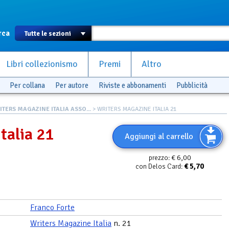
rca
Libri collezionismo
Premi
Altro
Per collana
Per autore
Riviste e abbonamenti
Pubblicità
ITERS MAGAZINE ITALIA ASSO...
> WRITERS MAGAZINE ITALIA 21
talia 21
Aggiungi al carrello
€ 6,00
prezzo:
€
5,70
con Delos Card:
Franco Forte
Writers Magazine Italia
n. 21