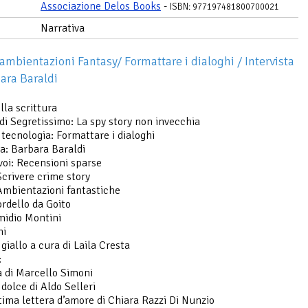
Associazione Delos Books
-
ISBN: 977197481800700021
Narrativa
 ambientazioni Fantasy/ Formattare i dialoghi / Intervista
ara Baraldi
lla scrittura
 di Segretissimo: La spy story non invecchia
 tecnologia: Formattare i dialoghi
ta: Barbara Baraldi
 voi: Recensioni sparse
Scrivere crime story
Ambientazioni fantastiche
ordello da Goito
midio Montini
ni
 giallo a cura di Laila Cresta
:
 di Marcello Simoni
 dolce di Aldo Selleri
tima lettera d’amore di Chiara Razzi Di Nunzio