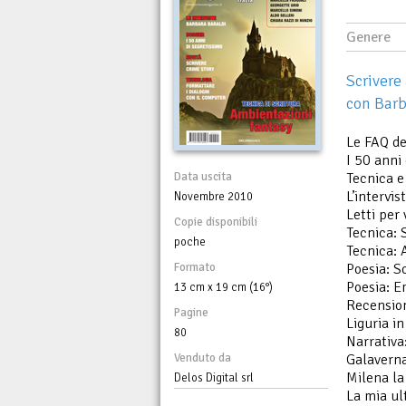
Genere
Scrivere
con Barb
Le FAQ de
I 50 anni
Data uscita
Tecnica e
L’intervis
Novembre 2010
Letti per
Copie disponibili
Tecnica: 
poche
Tecnica: 
Formato
Poesia: S
Poesia: E
13 cm x 19 cm (16°)
Recensio
Pagine
Liguria in
80
Narrativa
Venduto da
Galaverna
Milena la
Delos Digital srl
La mia ul