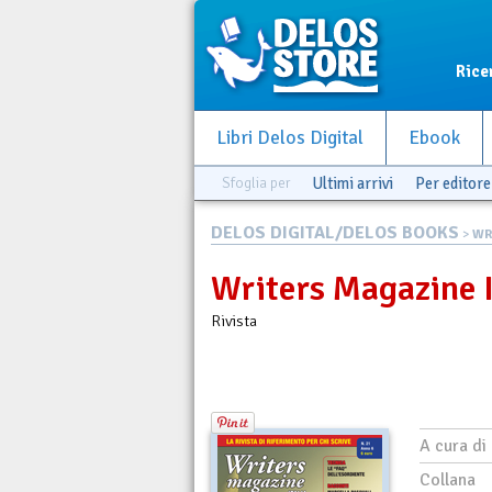
Rice
Libri Delos Digital
Ebook
Sfoglia per
Ultimi arrivi
Per editore
DELOS DIGITAL/DELOS BOOKS
>
WR
Writers Magazine I
Rivista
A cura di
Collana