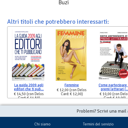
Buzi
Altri titoli che potrebbero interessarti:
La guida 2009 agli
Femmine
Come partecipare 
editori che ti pub…
premi letterari (
€ 12,00
(con Delos
€ 14,50
(con Delos
Card: € 12,00)
€ 10,00
(con Delo
Card: € 14,50)
Card: € 10,00)
Problemi? Scrivi una mail
Chi siamo
Termini del servizio