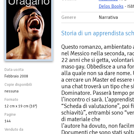
Delos Books
-
ISB
Genere
Narrativa
Storia di un apprendista sc
Questo romanzo, ambientato a 
nel Messico nella seconda, rac
22 anni che si getta, volonta
maso gay. Obbedisce a una forz
Data uscita
alla quale non sa dare nome. 
Febbraio 2008
a cercare un Master ed essere
Copie disponibili
una chat troverà un tipo che 
nessuna
Dominatore. Passerà tempo pr
l’incontro ci sarà. L’apprendi
Formato
“Scheda di valutazione”, poi f
12 cm x 19 cm (16°)
schiavitù”, entrambi sono “ver
Pagine
di materiale che
144
l’autore ha dovuto, non facilm
Venduto da
Documenti che sono stati solt