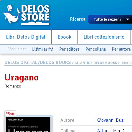
Ricerca
Libri Delos Digital
Ebook
Libri collezionismo
Sfoglia per
Ultimi arrivi
Per editore
Per collana
Per autore
DELOS DIGITAL/DELOS BOOKS
>
ATLANTIDE DELOS BOOKS
> URAGA
Uragano
Romanzo
Autore
Giovanni Buzi
Collana
Atlantide
n. 2