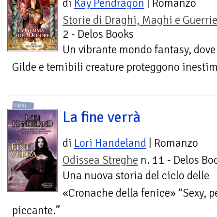
di
Kay Pendragon
| Romanzo
Storie di Draghi, Maghi e Guerrie
2 - Delos Books
Un vibrante mondo fantasy, dove 
Gilde e temibili creature proteggono inestim
LIBRI
La fine verrà
di
Lori Handeland
| Romanzo
Odissea Streghe
n. 11 - Delos Bo
Una nuova storia del ciclo delle
«Cronache della fenice» “Sexy, p
piccante.”