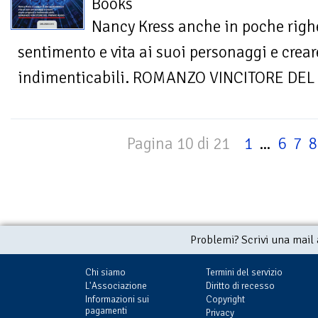
Books
Nancy Kress anche in poche righe
sentimento e vita ai suoi personaggi e creare
indimenticabili. ROMANZO VINCITORE DE
Pagina 10 di 21
1
...
6
7
8
Problemi? Scrivi una mail
Chi siamo
Termini del servizio
L'Associazione
Diritto di recesso
Informazioni sui
Copyright
pagamenti
Privacy