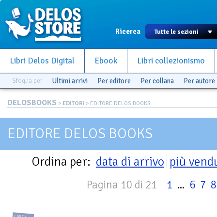
Ricerca
Libri Delos Digital
Ebook
Libri collezionismo
Sfoglia per
Ultimi arrivi
Per editore
Per collana
Per autore
DELOSBOOKS
>
EDITORI
> EDITORE DELOS BOOKS
EDITORE DELOS BOOKS
Ordina per:
data di arrivo
più vend
Pagina 10 di 21
1
...
6
7
8