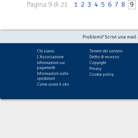
Pagina 9 di 21
1
2
3
4
5
6
7
8
9
Problemi? Scrivi una mail
Chi siamo
Termini del servizio
L'Associazione
Diritto di recesso
Informazioni sui
Copyright
pagamenti
Privacy
Informazioni sulle
Cookie policy
spedizioni
Come usare il sito