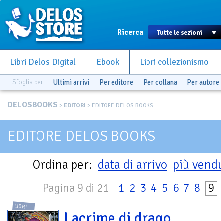
Ricerca
Libri Delos Digital
Ebook
Libri collezionismo
Sfoglia per
Ultimi arrivi
Per editore
Per collana
Per autore
DELOSBOOKS
>
EDITORI
> EDITORE DELOS BOOKS
EDITORE DELOS BOOKS
Ordina per:
data di arrivo
più vend
Pagina 9 di 21
1
2
3
4
5
6
7
8
9
LIBRI
Lacrime di drago