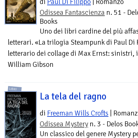
di
Paul Di Filippo
| Romanzo
Odissea Fantascienza
n. 51 - Del
Books
Uno dei libri cardine del più affa
letterari. «La trilogia Steampunk di Paul Di 
letterario dei collage di Max Ernst: sinistri,
William Gibson
LIBRI
La tela del ragno
di
Freeman Wills Crofts
| Romanz
Odissea Mystery
n. 3 - Delos Boo
Un classico del genere Mystery pe