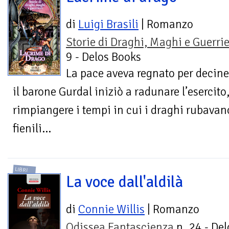
di
Luigi Brasili
| Romanzo
Storie di Draghi, Maghi e Guerrie
9 - Delos Books
La pace aveva regnato per decin
il barone Gurdal iniziò a radunare l’esercito
rimpiangere i tempi in cui i draghi rubavan
fienili...
LIBRI
La voce dall'aldilà
di
Connie Willis
| Romanzo
Odissea Fantascienza
n. 24 - Del