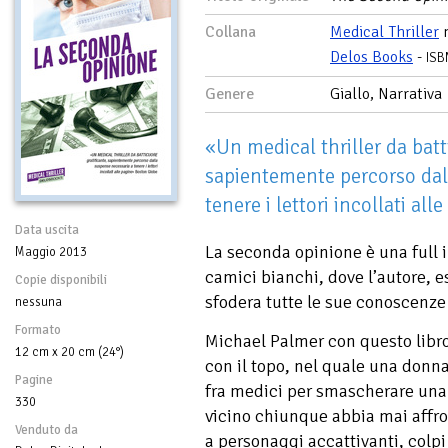
Collana
Medical Thriller
n
Delos Books
-
ISB
Genere
Giallo, Narrativa
«Un medical thriller da batt
sapientemente percorso dal
tenere i lettori incollati a
Data uscita
La seconda opinione è una full 
Maggio 2013
camici bianchi, dove l’autore, 
Copie disponibili
sfodera tutte le sue conoscenze 
nessuna
Formato
Michael Palmer con questo libro 
12 cm x 20 cm (24°)
con il topo, nel quale una donn
Pagine
fra medici per smascherare una 
330
vicino chiunque abbia mai affro
Venduto da
a personaggi accattivanti, colpi