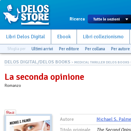
Ricerca
Libri Delos Digital
Ebook
Libri collezionismo
Sfoglia per
Ultimi arrivi
Per editore
Per collana
Per autore
DELOS DIGITAL/DELOS BOOKS
>
MEDICAL THRILLER DELOS BOOKS
La seconda opinione
Romanzo
Autore
Michael S. Palme
Titolo originale
The Second Opin