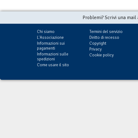
Problemi? Scrivi una mail
Chi siamo
Termini del servizio
L'Associazione
Diritto di recesso
Informazioni sui
Copyright
pagamenti
Privacy
Informazioni sulle
Cookie policy
spedizioni
Come usare il sito