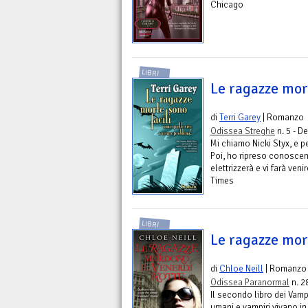
Chicago
LIBRI
Le ragazze mort
di
Terri Garey
| Romanzo
Odissea Streghe
n. 5 - D
Mi chiamo Nicki Styx, e pe
Poi, ho ripreso conoscen
elettrizzerà e vi farà ven
Times
LIBRI
Le ragazze mor
di
Chloe Neill
| Romanzo
Odissea Paranormal
n. 2
Il secondo libro dei Vam
umani e vampiri vivano in