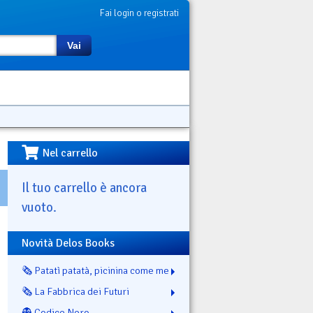
Fai login o registrati
Vai
Nel carrello
Il tuo carrello è ancora
vuoto.
Novità Delos Books
🗞️ Patatì patatà, picinina come me
🗞️ La Fabbrica dei Futuri
👻 Codice Nero