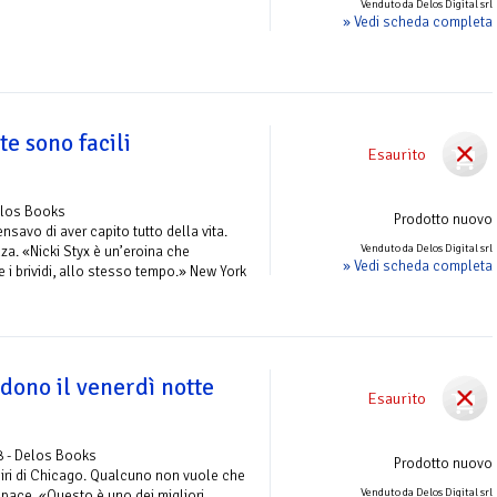
Venduto da Delos Digital srl
» Vedi scheda completa
e sono facili
Esaurito
elos Books
Prodotto nuovo
nsavo di aver capito tutto della vita.
Venduto da Delos Digital srl
za. «Nicki Styx è un’eroina che
» Vedi scheda completa
ire i brividi, allo stesso tempo.» New York
dono il venerdì notte
Esaurito
8 - Delos Books
Prodotto nuovo
piri di Chicago. Qualcuno non vuole che
Venduto da Delos Digital srl
 pace. «Questo è uno dei migliori