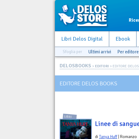
Rice
Libri Delos Digital
Ebook
Sfoglia per
Ultimi arrivi
Per editore
DELOSBOOKS
>
EDITORI
> EDITORE DELO
EDITORE DELOS BOOKS
LIBRI
Linee di sangu
di
Tanya Huff
| Romanzo