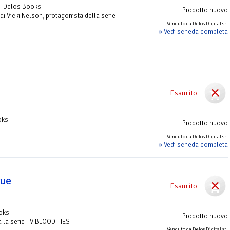
 - Delos Books
Prodotto nuovo
i Vicki Nelson, protagonista della serie
Venduto da Delos Digital srl
» Vedi scheda completa
Esaurito
oks
Prodotto nuovo
Venduto da Delos Digital srl
» Vedi scheda completa
gue
Esaurito
ooks
Prodotto nuovo
tta la serie TV BLOOD TIES
Venduto da Delos Digital srl