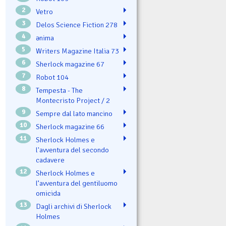
2
Vetro
3
Delos Science Fiction 278
4
ənima
5
Writers Magazine Italia 73
6
Sherlock magazine 67
7
Robot 104
8
Tempesta - The
Montecristo Project / 2
9
Sempre dal lato mancino
10
Sherlock magazine 66
11
Sherlock Holmes e
l'avventura del secondo
cadavere
12
Sherlock Holmes e
l’avventura del gentiluomo
omicida
13
Dagli archivi di Sherlock
Holmes