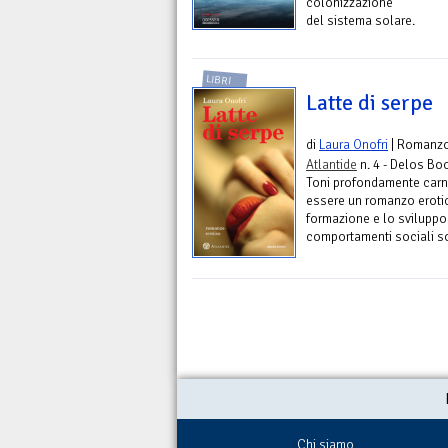
colonizzazione
del sistema solare.
LIBRI
Latte di serpe
di
Laura Onofri
| Romanz
Atlantide
n. 4 - Delos Bo
Toni profondamente carna
essere un romanzo erotic
formazione e lo sviluppo
comportamenti sociali so
Chi siamo