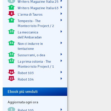
6
Writers Magazine Italia 25
7
Writers Magazine Italia 63
8
L'arma di Tauros
9
Tempesta - The
Montecristo Project / 2
10
La meccanica
dell'Ambaradan
11
Non ci indurre in
tentazione
12
Sussurrami, o dea
13
La prima colonia - The
Montecristo Project / 1
14
Robot 103
15
Robot 104
Ebook più venduti
Aggiornata ogni ora
1
Robot 105