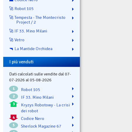
🚀 Robot 105
🚀 Tempesta - The Montecristo
Project / 2
🚀 IF 33. Mino Milani
🚀 Vetro
🔫 La Mantide Orchidea
I più venduti
Dati calcolati sulle vendite dal 07-
07-2026 al 05-08-2026
1
Robot 105
2
IF 33. Mino Milani
3
Kryzys Robotowy - La crisi
dei robot
4
Codice Nero
5
Sherlock Magazine 67