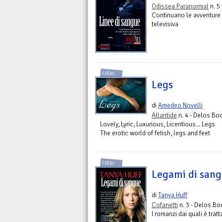
Odissea Paranormal
n. 5
Continuano le avventure d
televisiva
LIBRI
Legs
di
Amedeo Novelli
Atlantide
n. 4 - Delos Bo
Lovely, Lyric, Luxurious, Licentious... Legs
The erotic world of fetish, legs and feet
LIBRI
Legami di san
di
Tanya Huff
Cofanetti
n. 3 - Delos B
I romanzi dai quali è tra