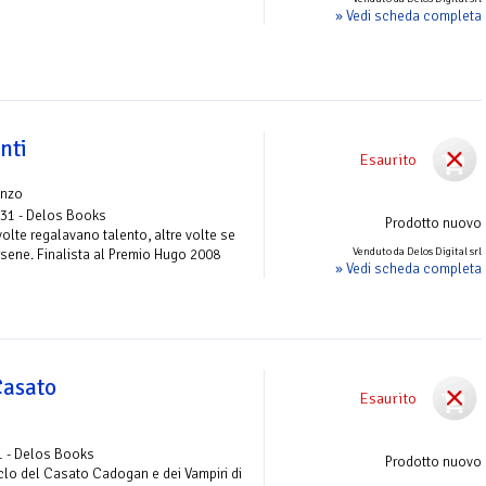
» Vedi scheda completa
nti
Esaurito
nzo
 31 - Delos Books
Prodotto nuovo
lte regalavano talento, altre volte se
Venduto da Delos Digital srl
rsene. Finalista al Premio Hugo 2008
» Vedi scheda completa
Casato
Esaurito
1 - Delos Books
Prodotto nuovo
clo del Casato Cadogan e dei Vampiri di