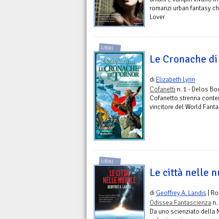
romanzi urban fantasy ch
Lover
LIBRI
Le Cronache di
di
Elizabeth Lynn
Cofanetti
n. 1 - Delos B
Cofanetto strenna contene
vincitore del World Fant
LIBRI
Le città nelle 
di
Geoffrey A. Landis
| R
Odissea Fantascienza
n.
Da uno scienziato della 