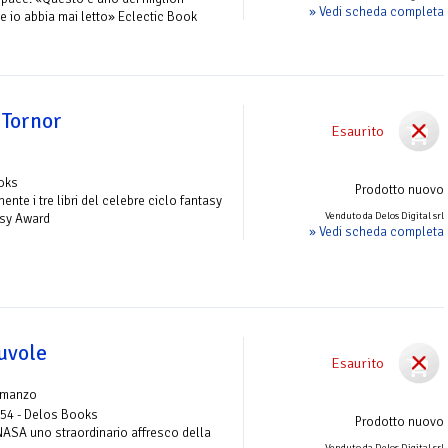
» Vedi scheda completa
e io abbia mai letto» Eclectic Book
 Tornor
Esaurito
ooks
Prodotto nuovo
nte i tre libri del celebre ciclo fantasy
Venduto da Delos Digital srl
asy Award
» Vedi scheda completa
nuvole
Esaurito
omanzo
 54 - Delos Books
Prodotto nuovo
NASA uno straordinario affresco della
Venduto da Delos Digital srl