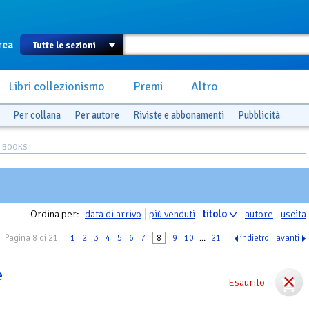
rca
Libri collezionismo
Premi
Altro
Per collana
Per autore
Riviste e abbonamenti
Pubblicità
S BOOKS
Ordina per:
data di arrivo
più venduti
titolo
autore
uscita
Pagina 8 di 21
1
2
3
4
5
6
7
8
9
10
...
21
indietro
avanti
e
Esaurito