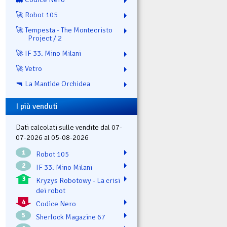
🚀 Robot 105
🚀 Tempesta - The Montecristo
Project / 2
🚀 IF 33. Mino Milani
🚀 Vetro
🔫 La Mantide Orchidea
I più venduti
Dati calcolati sulle vendite dal 07-
07-2026 al 05-08-2026
1
Robot 105
2
IF 33. Mino Milani
3
Kryzys Robotowy - La crisi
dei robot
4
Codice Nero
5
Sherlock Magazine 67