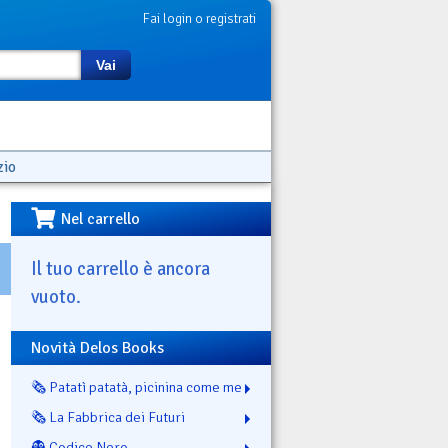
Fai login o registrati
Vai
zio
Nel carrello
Il tuo carrello è ancora
vuoto.
Novità Delos Books
🗞️ Patatì patatà, picinina come me
🗞️ La Fabbrica dei Futuri
👻 Codice Nero