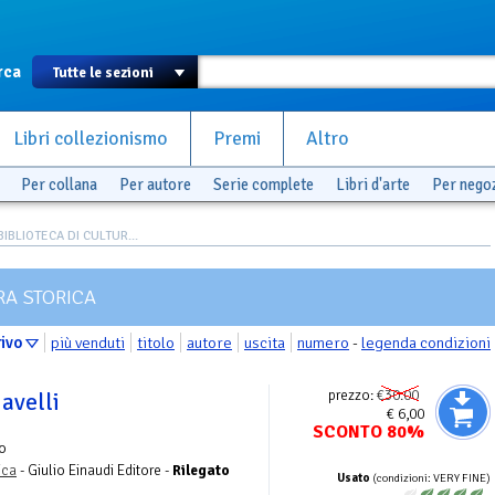
rca
Libri collezionismo
Premi
Altro
Per collana
Per autore
Serie complete
Libri d'arte
Per nego
IBLIOTECA DI CULTUR...
RA STORICA
rivo
più venduti
titolo
autore
uscita
numero
-
legenda condizioni
prezzo:
€30.00
iavelli
€ 6,00
SCONTO 80%
ro
ica
- Giulio Einaudi Editore -
Rilegato
Usato
(condizioni: VERY FINE)