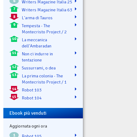
6
Writers Magazine Italia 25
7
Writers Magazine Italia 63
8
L'arma di Tauros
9
Tempesta - The
Montecristo Project / 2
10
La meccanica
dell'Ambaradan
11
Non ci indurre in
tentazione
12
Sussurrami, o dea
13
La prima colonia - The
Montecristo Project / 1
14
Robot 103
15
Robot 104
Ebook più venduti
Aggiornata ogni ora
1
Robot 105