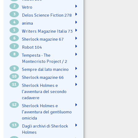
2
Vetro
3
Delos Science Fiction 278
4
ənima
5
Writers Magazine Italia 73
6
Sherlock magazine 67
7
Robot 104
8
Tempesta - The
Montecristo Project / 2
9
Sempre dal lato mancino
10
Sherlock magazine 66
11
Sherlock Holmes e
l'avventura del secondo
cadavere
12
Sherlock Holmes e
l’avventura del gentiluomo
omicida
13
Dagli archivi di Sherlock
Holmes