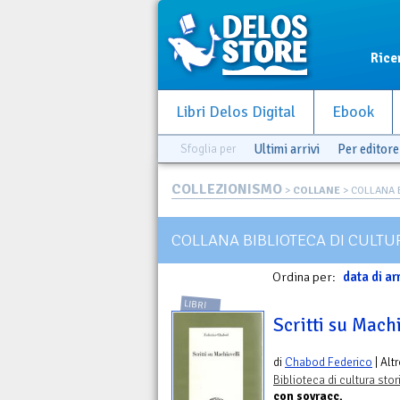
Rice
Libri Delos Digital
Ebook
Sfoglia per
Ultimi arrivi
Per editore
COLLEZIONISMO
>
COLLANE
> COLLANA B
COLLANA BIBLIOTECA DI CULTU
Ordina per:
data di ar
LIBRI
Scritti su Mach
di
Chabod Federico
| Alt
Biblioteca di cultura stor
con sovracc.