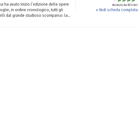
ui ha avuto inizio l'edizione delle opere
Venduto da BCLibri
» Vedi scheda completa
glie, in ordine cronologico, tutti gli
velli dal grande studioso scomparso: la...