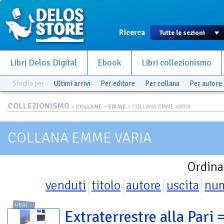
Ricerca
Libri Delos Digital
Ebook
Libri collezionismo
Sfoglia per
Ultimi arrivi
Per editore
Per collana
Per autore
COLLEZIONISMO
>
COLLANE
>
EMME
> COLLANA EMME VARIA
COLLANA EMME VARIA
Ordina
venduti
titolo
autore
uscita
nu
LIBRI
Extraterrestre alla Pari 