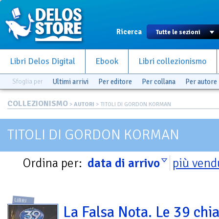
Ricerca
Libri Delos Digital
Ebook
Libri collezionismo
Sfoglia per
Ultimi arrivi
Per editore
Per collana
Per autore
COLLEZIONISMO
>
AUTORI
> TITOLI DI GORDON KORMAN
TITOLI DI GORDON KORMAN
Ordina per:
data di arrivo
più vend
LIBRI
La Falsa Nota. Le 39 chia