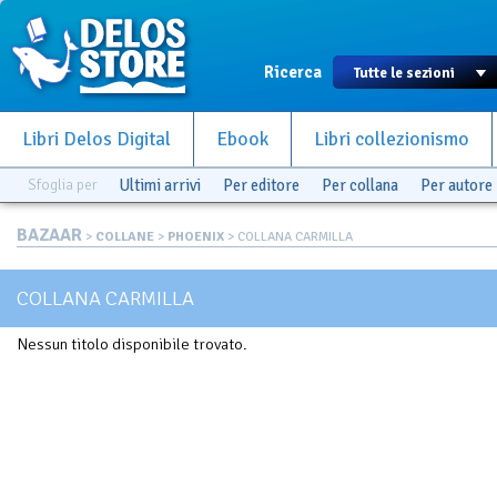
Ricerca
Libri Delos Digital
Ebook
Libri collezionismo
Sfoglia per
Ultimi arrivi
Per editore
Per collana
Per autore
BAZAAR
>
COLLANE
>
PHOENIX
> COLLANA CARMILLA
COLLANA CARMILLA
Nessun titolo disponibile trovato.