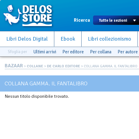
Ricerca
Libri Delos Digital
Ebook
Libri collezionismo
Sfoglia per
Ultimi arrivi
Per editore
Per collana
Per autore
BAZAAR
>
COLLANE
>
DE CARLO EDITORE
> COLLANA GAMMA. IL FANTALIBRO
COLLANA GAMMA. IL FANTALIBRO
Nessun titolo disponibile trovato.