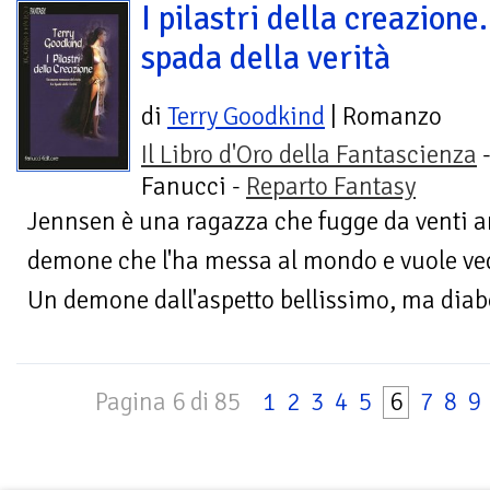
I pilastri della creazione
spada della verità
di
Terry Goodkind
| Romanzo
Il Libro d'Oro della Fantascienza
Fanucci -
Reparto Fantasy
Jennsen è una ragazza che fugge da venti a
demone che l'ha messa al mondo e vuole vede
Un demone dall'aspetto bellissimo, ma diabo
Pagina 6 di 85
1
2
3
4
5
6
7
8
9