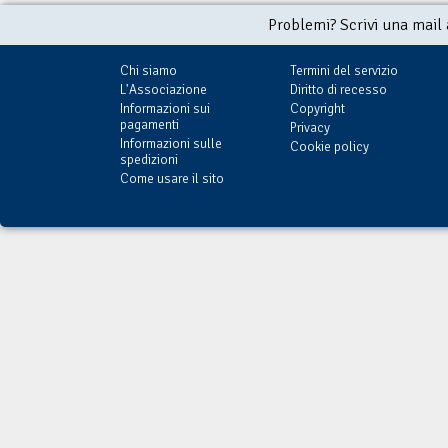
Problemi? Scrivi una mail
Chi siamo
Termini del servizio
L'Associazione
Diritto di recesso
Informazioni sui
Copyright
pagamenti
Privacy
Informazioni sulle
Cookie policy
spedizioni
Come usare il sito