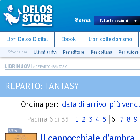
Ricerca
Libri Delos Digital
Ebook
Libri collezionismo
Sfoglia per
Ultimi arrivi
Per editore
Per collana
Per autore
LIBRINUOVI
> REPARTO: FANTASY
REPARTO: FANTASY
Ordina per:
data di arrivo
più vend
Pagina 6 di 85
1
2
3
4
5
6
7
8
9
LIBRI
Il cannocchiale d'ambra.