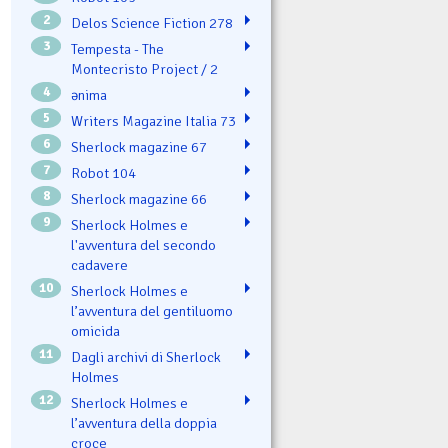
2
Delos Science Fiction 278
3
Tempesta - The
Montecristo Project / 2
4
ənima
5
Writers Magazine Italia 73
6
Sherlock magazine 67
7
Robot 104
8
Sherlock magazine 66
9
Sherlock Holmes e
l'avventura del secondo
cadavere
10
Sherlock Holmes e
l’avventura del gentiluomo
omicida
11
Dagli archivi di Sherlock
Holmes
12
Sherlock Holmes e
l’avventura della doppia
croce