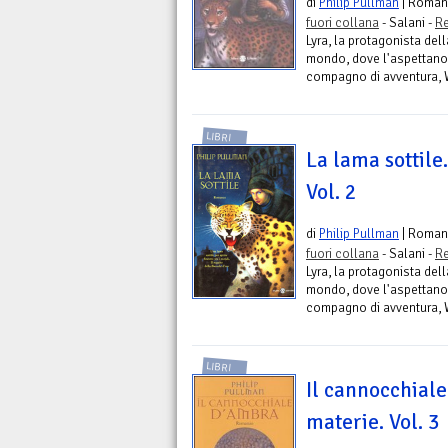
di
Philip Pullman
| Roman
fuori collana
- Salani -
Re
Lyra, la protagonista del
mondo, dove l'aspettano a
compagno di avventura, Wi
LIBRI
La lama sottile
Vol. 2
di
Philip Pullman
| Roman
fuori collana
- Salani -
Re
Lyra, la protagonista del
mondo, dove l'aspettano a
compagno di avventura, Wi
LIBRI
Il cannocchial
materie. Vol. 3