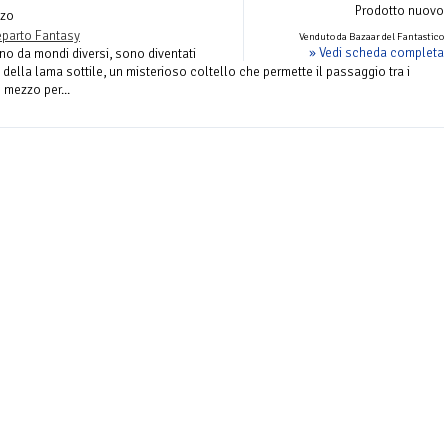
Prodotto nuovo
zo
parto Fantasy
Venduto da Bazaar del Fantastico
» Vedi scheda completa
no da mondi diversi, sono diventati
 della lama sottile, un misterioso coltello che permette il passaggio tra i
 mezzo per...