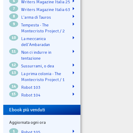
6
Writers Magazine Italia 25
7
Writers Magazine Italia 63
8
L'arma di Tauros
9
Tempesta - The
Montecristo Project / 2
10
La meccanica
dell'Ambaradan
11
Non ci indurre in
tentazione
12
Sussurrami, o dea
13
La prima colonia - The
Montecristo Project / 1
14
Robot 103
15
Robot 104
Ebook più venduti
Aggiornata ogni ora
1
Robot 105