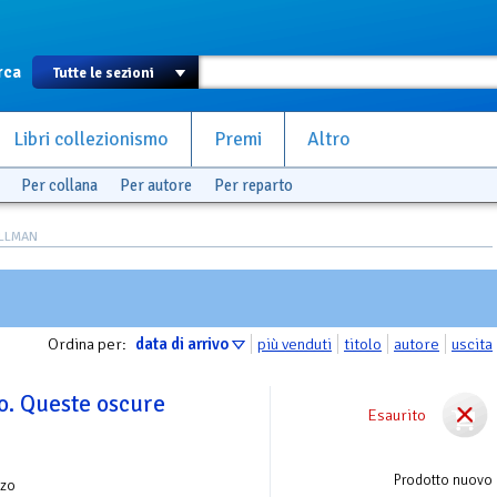
rca
Libri collezionismo
Premi
Altro
Per collana
Per autore
Per reparto
ULLMAN
Ordina per:
data di arrivo
più venduti
titolo
autore
uscita
o. Queste oscure
Esaurito
Prodotto nuovo
zo