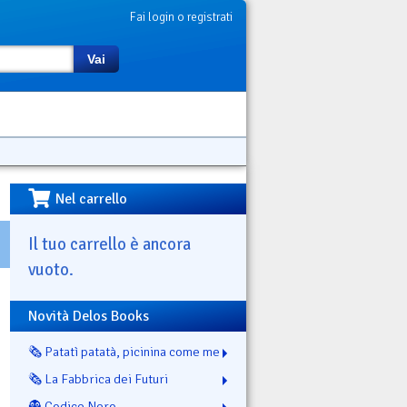
Fai login o registrati
Vai
Nel carrello
Il tuo carrello è ancora
vuoto.
Novità Delos Books
🗞️ Patatì patatà, picinina come me
🗞️ La Fabbrica dei Futuri
👻 Codice Nero