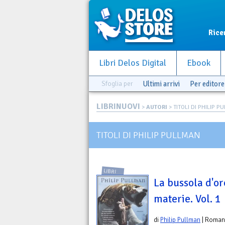
Rice
Libri Delos Digital
Ebook
Sfoglia per
Ultimi arrivi
Per editore
LIBRINUOVI
>
AUTORI
> TITOLI DI PHILIP P
TITOLI DI PHILIP PULLMAN
LIBRI
La bussola d'or
materie. Vol. 1
di
Philip Pullman
| Roman