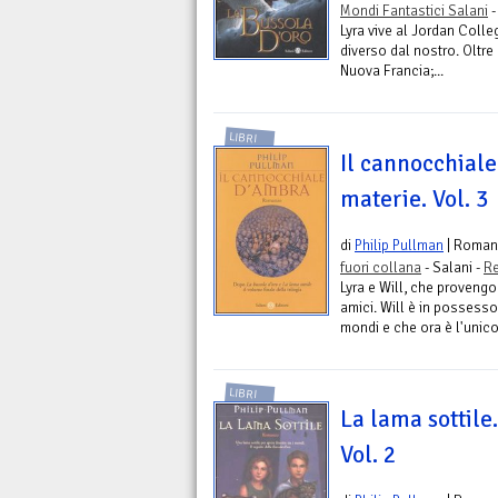
Mondi Fantastici Salani
-
Lyra vive al Jordan Colle
diverso dal nostro. Oltre
Nuova Francia;...
LIBRI
Il cannocchial
materie. Vol. 3
di
Philip Pullman
| Roman
fuori collana
- Salani -
Re
Lyra e Will, che provengo
amici. Will è in possesso
mondi e che ora è l'unico
LIBRI
La lama sottile
Vol. 2