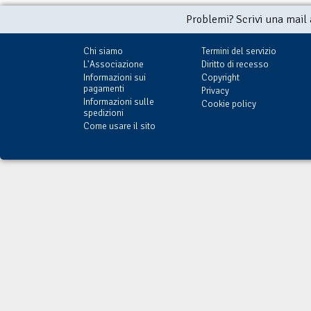
Problemi? Scrivi una mail
Chi siamo
Termini del servizio
L'Associazione
Diritto di recesso
Informazioni sui
Copyright
pagamenti
Privacy
Informazioni sulle
Cookie policy
spedizioni
Come usare il sito