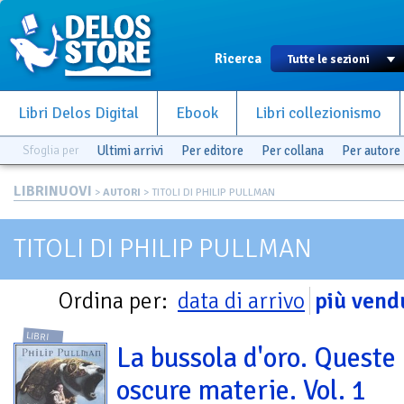
Ricerca
Libri Delos Digital
Ebook
Libri collezionismo
Sfoglia per
Ultimi arrivi
Per editore
Per collana
Per autore
LIBRINUOVI
>
AUTORI
> TITOLI DI PHILIP PULLMAN
TITOLI DI PHILIP PULLMAN
Ordina per:
data di arrivo
più vend
LIBRI
La bussola d'oro. Queste
oscure materie. Vol. 1