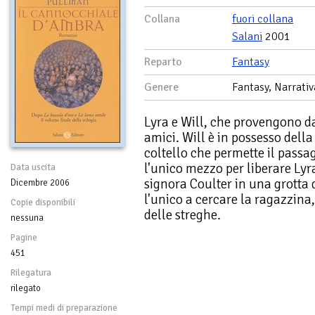
Collana
fuori collana
Salani
2001
Reparto
Fantasy
Genere
Fantasy, Narrativ
Lyra e Will, che provengono da
amici. Will è in possesso della
coltello che permette il passag
l'unico mezzo per liberare Ly
Data uscita
signora Coulter in una grotta
Dicembre 2006
l'unico a cercare la ragazzina,
Copie disponibili
delle streghe.
nessuna
Pagine
451
Rilegatura
rilegato
Tempi medi di preparazione