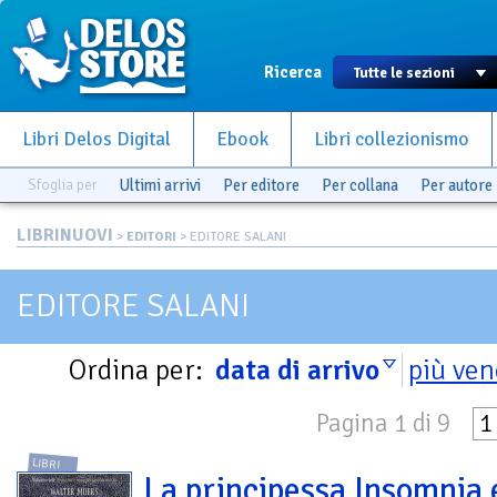
Ricerca
Libri Delos Digital
Ebook
Libri collezionismo
Sfoglia per
Ultimi arrivi
Per editore
Per collana
Per autore
LIBRINUOVI
>
EDITORI
> EDITORE SALANI
EDITORE SALANI
Ordina per:
data di arrivo
più ven
Pagina 1 di 9
1
LIBRI
La principessa Insomnia e