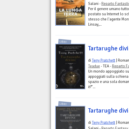
Salani -
Reparto Fantast
Per il genere umano tutto
postato su Internet lo s
stesso che l'agente Mon
Linsay,...
LIBRI
Tartarughe div
di
Terry Pratchett
| Roma
Teadue
- TEA -
Reparto F
Un mondo appoggiato sull
appoggiati sulla schiena
spazio e una sola doman
è?”...
LIBRI
Tartarughe div
di
Terry Pratchett
| Roma
Salani -
Reparto Fantasy