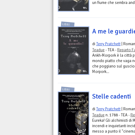
un fiume che sembra andar
LIBRI
A me le guardi
di
Terry Pratchett
| Roma
Teadue
- TEA -
Reparto F
Ankh-Morpork è la città 
mondo piatto che vaga nel
che poggiano sul guscio d
Morpork...
LIBRI
Stelle cadenti
di
Terry Pratchett
| Roma
Teadue
n. 1788 - TEA -
Re
Eureka! Gli alchimisti di
incendi e inquietanti inc
messo a punto il "cinemat