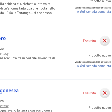
Prodotto nuovo
a schiena di 4 elefanti a loro volta
Venduto da Bazaar del Fantastico
 di un’enorme tartaruga che nuota nello
» Vedi scheda completa
da… “Ma la Tartaruga… di che sesso
ero
Esaurito
nzo
antasy
Prodotto nuovo
esca” un’altra impedibile avventura del
Venduto da Bazaar del Fantastico
» Vedi scheda completa
egonesca
Esaurito
nzo
antasy
Prodotto nuovo
 pugnalavano la terra a casaccio come