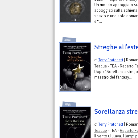
Un mondo appoggiato sull
appoggiati sulla schiena
spazio e una sola doman
è?”...
LIBRI
Streghe all'est
di
Terry Pratchett
| Roma
Teadue
- TEA -
Reparto F
Dopo “Sorellanza stregon
maestro del fantasy...
LIBRI
Sorellanza str
di
Terry Pratchett
| Roma
Teadue
- TEA -
Reparto F
Il vento ululava. I lampi