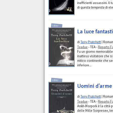
inefficienti assassini. I
di questa tempesta di elem
LIBRI
La luce fantast
di
Terry Pratchett
| Roma
Teadue
- TEA -
Reparto F
Fu un giorno memorabile
inatteso visitatore che s
mitico continente che se
inferiore...
LIBRI
Uomini d'arme
di
Terry Pratchett
| Roma
Teadue
- TEA -
Reparto F
Ankh-Morpork è la città 
delle Mille Sorprese», t