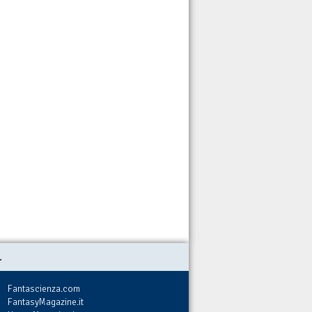
.
Fantascienza.com
FantasyMagazine.it