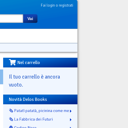
Fai login o registrati
Vai
Nel carrello
Il tuo carrello è ancora
vuoto.
Novità Delos Books
🗞️ Patatì patatà, picinina come me
🗞️ La Fabbrica dei Futuri
👻 Codice Nero