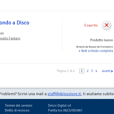
Mondo a Disco
Esaurito
nzo
parto Fantasy
Prodotto nuovo
Venduto da Bazaar del Fantastico
» Vedi scheda completa
Pagina 1 di 4
1
2
3
4
avanti
Problemi? Scrivi una mail a
staff@delosstore.it
, ti aiutiamo subito
Termini del servizio
Delos Digital srl
Diritto di recesso
Partita Iva 08232950967