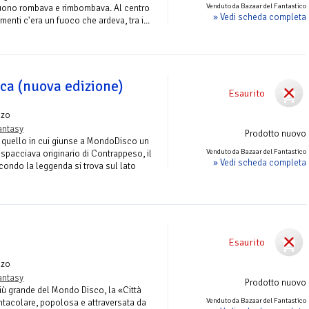
Venduto da Bazaar del Fantastico
l tuono rombava e rimbombava. Al centro
» Vedi scheda completa
enti c'era un fuoco che ardeva, tra i...
ica (nuova edizione)
Esaurito
nzo
antasy
Prodotto nuovo
 quello in cui giunse a MondoDisco un
Venduto da Bazaar del Fantastico
i spacciava originario di Contrappeso, il
» Vedi scheda completa
condo la leggenda si trova sul lato
Esaurito
nzo
antasy
Prodotto nuovo
più grande del Mondo Disco, la «Città
Venduto da Bazaar del Fantastico
entacolare, popolosa e attraversata da