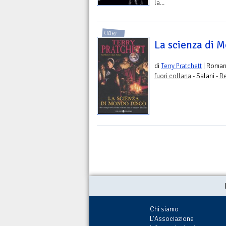
la...
LIBRI
La scienza di 
di
Terry Pratchett
| Roma
fuori collana
- Salani -
Re
Chi siamo
L'Associazione