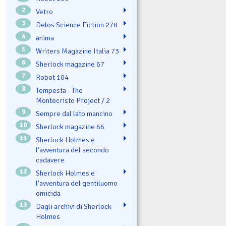
2
Vetro
3
Delos Science Fiction 278
4
ənima
5
Writers Magazine Italia 73
6
Sherlock magazine 67
7
Robot 104
8
Tempesta - The
Montecristo Project / 2
9
Sempre dal lato mancino
10
Sherlock magazine 66
11
Sherlock Holmes e
l'avventura del secondo
cadavere
12
Sherlock Holmes e
l’avventura del gentiluomo
omicida
13
Dagli archivi di Sherlock
Holmes