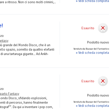
» Vedi scheda completa
e a ritroso. Non ci sono molti crimini;...
e!
Esaurito
nzo
antasy
Prodotto nuovo
più grande del Mondo Disco, che è un
Venduto da Bazaar del Fantastico
lo spazio, sorretto da quattro elefanti
» Vedi scheda completa
i una tartaruga gigante... Ad Ankh-
Esaurito
nzo
parto Fantasy
Prodotto nuovo
 Mondo Disco, sfidando esplosioni,
Venduto da Bazaar del Fantastico
identi di percorso, hanno finalmente
» Vedi scheda completa
ograf"”. Da qui a inventare i pop corn,