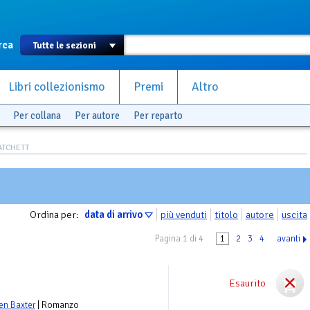
rca
Libri collezionismo
Premi
Altro
Per collana
Per autore
Per reparto
RATCHETT
Ordina per:
data di arrivo
più venduti
titolo
autore
uscita
Pagina 1 di 4
1
2
3
4
avanti
Esaurito
en Baxter
| Romanzo