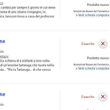
ico
Prodotto nuovo
 cambia per sempre il giorno in cui viene
Venduto da Bazaar del Fantastico
chema di uno strano congegno, lo
» Vedi scheda completa
ica Jansson trova a casa del professor
ine
Esaurito
nzo
antasy
Prodotto nuovo
a schiena di 4 elefanti a loro volta
Venduto da Bazaar del Fantastico
 di un’enorme tartaruga che nuota nello
» Vedi scheda completa
da… “Ma la Tartaruga… di che sesso
ine
Esaurito
nzo