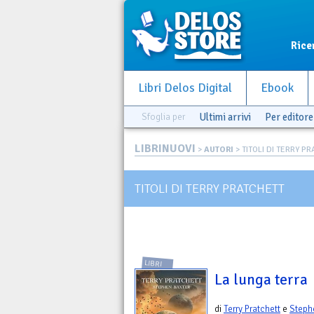
Rice
Libri Delos Digital
Ebook
Sfoglia per
Ultimi arrivi
Per editore
LIBRINUOVI
>
AUTORI
> TITOLI DI TERRY P
TITOLI DI TERRY PRATCHETT
LIBRI
La lunga terra
di
Terry Pratchett
e
Steph