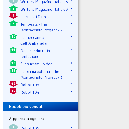
6
Writers Magazine Italia 25
7
Writers Magazine Italia 63
8
L'arma di Tauros
9
Tempesta - The
Montecristo Project / 2
10
La meccanica
dell'Ambaradan
11
Non ci indurre in
tentazione
12
Sussurrami, o dea
13
La prima colonia - The
Montecristo Project / 1
14
Robot 103
15
Robot 104
Ebook più venduti
Aggiornata ogni ora
1
Robot 105