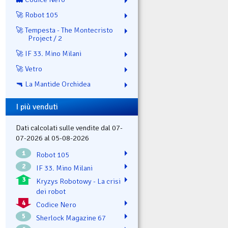
🚀 Robot 105
🚀 Tempesta - The Montecristo
Project / 2
🚀 IF 33. Mino Milani
🚀 Vetro
🔫 La Mantide Orchidea
I più venduti
Dati calcolati sulle vendite dal 07-
07-2026 al 05-08-2026
1
Robot 105
2
IF 33. Mino Milani
3
Kryzys Robotowy - La crisi
dei robot
4
Codice Nero
5
Sherlock Magazine 67