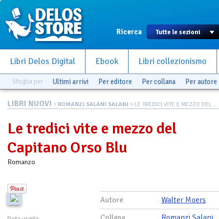
Ricerca
Libri Delos Digital
Ebook
Libri collezionismo
Sfoglia per
Ultimi arrivi
Per editore
Per collana
Per autore
LIBRI NUOVI
>
ROMANZI SALANI SALANI
> LE TREDICI VITE E MEZZO DEL ...
Le tredici vite e mezzo del
Capitano Orso Blu
Romanzo
Autore
Walter Moers
Collana
Romanzi Salani