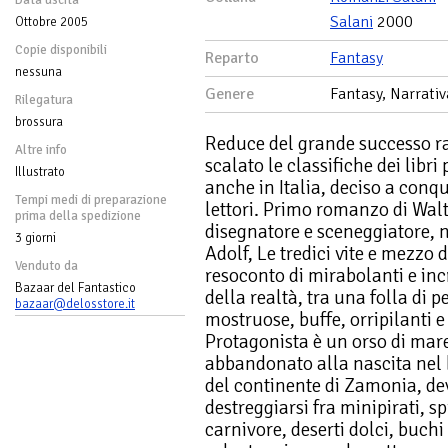
Data uscita
Salani
2000
Ottobre 2005
Copie disponibili
Reparto
Fantasy
nessuna
Genere
Fantasy, Narrativ
Rilegatura
brossura
Reduce del grande successo r
Altre info
scalato le classifiche dei libri
Illustrato
anche in Italia, deciso a conqu
Tempi medi di preparazione
lettori. Primo romanzo di Wal
prima della spedizione
disegnatore e sceneggiatore, 
3 giorni
Adolf, Le tredici vite e mezzo 
Venduto da
resoconto di mirabolanti e inc
Bazaar del Fantastico
della realtà, tra una folla di 
bazaar@delosstore.it
mostruose, buffe, orripilanti
Protagonista è un orso di mare
abbandonato alla nascita nel 
del continente di Zamonia, de
destreggiarsi fra minipirati, sp
carnivore, deserti dolci, buchi