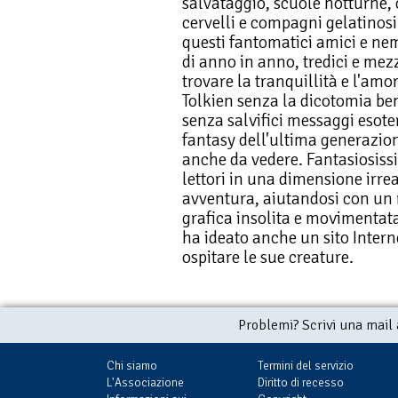
salvataggio, scuole notturne, c
cervelli e compagni gelatinos
questi fantomatici amici e nemi
di anno in anno, tredici e mezz
trovare la tranquillità e l'amor
Tolkien senza la dicotomia b
senza salvifici messaggi esoter
fantasy dell'ultima generazio
anche da vedere. Fantasiosissi
lettori in una dimensione irrea
avventura, aiutandosi con un r
grafica insolita e movimentata
ha ideato anche un sito Inte
ospitare le sue creature.
Problemi? Scrivi una mail
Chi siamo
Termini del servizio
L'Associazione
Diritto di recesso