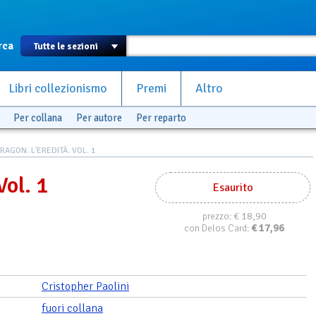
rca
Libri collezionismo
Premi
Altro
Per collana
Per autore
Per reparto
RAGON. L'EREDITÀ. VOL. 1
Vol. 1
Esaurito
€ 18,90
prezzo:
€
17,96
con Delos Card:
Cristopher Paolini
fuori collana