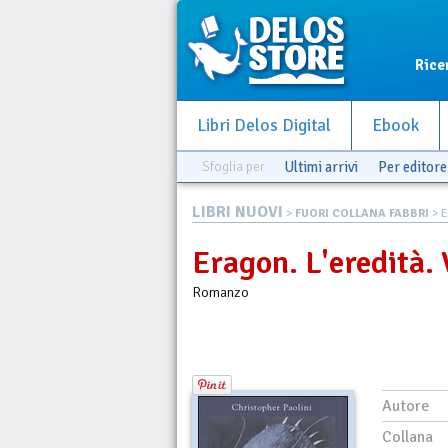
Rice
Libri Delos Digital
Ebook
Sfoglia per
Ultimi arrivi
Per editore
LIBRI NUOVI
>
FUORI COLLANA FABBRI
> E
Eragon. L'eredità. 
Romanzo
Autore
Collana