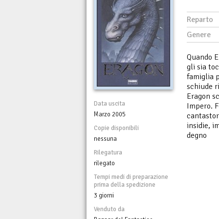
Reparto
Genere
Quando Er
gli sia t
famiglia 
schiude r
Eragon sc
Data uscita
Impero. F
Marzo 2005
cantastor
insidie, 
Copie disponibili
degno
nessuna
Rilegatura
rilegato
Tempi medi di preparazione
prima della spedizione
3 giorni
Venduto da