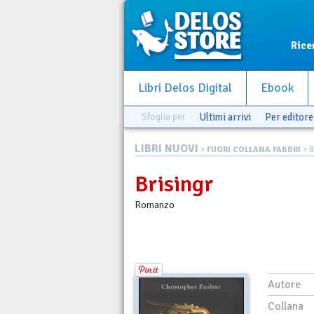
Rice
Libri Delos Digital
Ebook
Sfoglia per
Ultimi arrivi
Per editore
LIBRI NUOVI
>
FUORI COLLANA FABBRI
> B
Brisingr
Romanzo
Autore
Collana