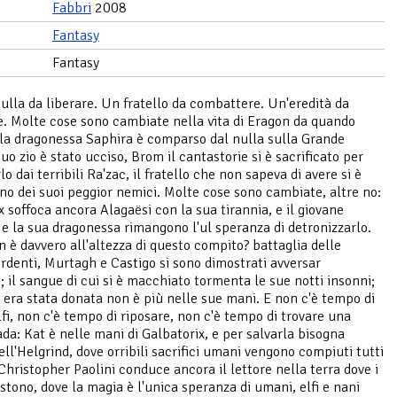
Fabbri
2008
Fantasy
Fantasy
ulla da liberare. Un fratello da combattere. Un'eredità da
. Molte cose sono cambiate nella vita di Eragon da quando
lla dragonessa Saphira è comparso dal nulla sulla Grande
uo zio è stato ucciso, Brom il cantastorie si è sacrificato per
o dai terribili Ra'zac, il fratello che non sapeva di avere si è
uno dei suoi peggior nemici. Molte cose sono cambiate, altre no:
x soffoca ancora Alagaësi con la sua tirannia, e il giovane
 e la sua dragonessa rimangono l'ul speranza di detronizzarlo.
 è davvero all'altezza di questo compito? battaglia delle
rdenti, Murtagh e Castigo si sono dimostrati avversar
i; il sangue di cui si è macchiato tormenta le sue notti insonni;
li era stata donata non è più nelle sue mani. E non c'è tempo di
lfi, non c'è tempo di riposare, non c'è tempo di trovare una
da: Kat è nelle mani di Galbatorix, e per salvarla bisogna
ell'Helgrind, dove orribili sacrifici umani vengono compiuti tutti
. Christopher Paolini conduce ancora il lettore nella terra dove i
istono, dove la magia è l'unica speranza di umani, elfi e nani