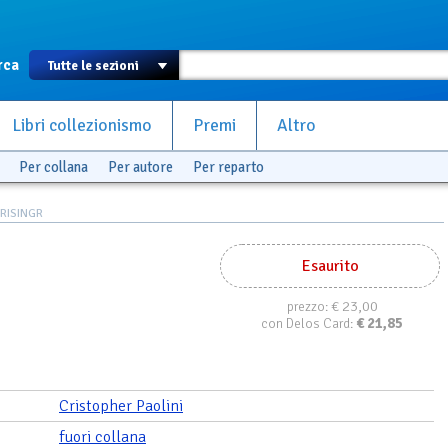
rca
Libri collezionismo
Premi
Altro
Per collana
Per autore
Per reparto
RISINGR
Esaurito
€ 23,00
prezzo:
€
21,85
con Delos Card:
Cristopher Paolini
fuori collana