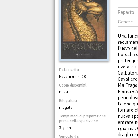
Reparto
Genere
Una fanci
reclamare
l'uovo de
Dorsale: s
proteggerl
rivelato 
Data uscita
Galbatori
Novembre 2008
Cavaliere
Ma Eragon
Copie disponibili
Pianure A
nessuna
pericolos
Rilegatura
l'a che g
rilegato
tornare e
nuova spa
Tempi medi di preparazione
prima della spedizione
entrare n
3 giorni
i giorni..
draghi es
Venduto da