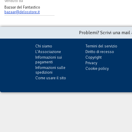
Venduto da
Bazaar del Fantastico
bazaar@delosstore.it
Problemi? Scrivi una mail
Chi siamo
Termini del servizio
L'Associazione
Diritto di recesso
Informazioni sui
Copyright
pagamenti
Privacy
Informazioni sulle
Cookie policy
spedizioni
Come usare il sito