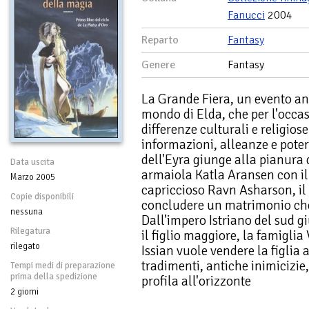
Fanucci
2004
Reparto
Fantasy
Genere
Fantasy
La Grande Fiera, un evento an
mondo di Elda, che per l'occas
differenze culturali e religios
informazioni, alleanze e poter
dell'Eyra giunge alla pianura
Data uscita
armaiola Katla Aransen con il p
Marzo 2005
capriccioso Ravn Asharson, il 
Copie disponibili
concludere un matrimonio che 
nessuna
Dall'impero Istriano del sud g
Rilegatura
il figlio maggiore, la famiglia
rilegato
Issian vuole vendere la figlia 
tradimenti, antiche inimicizie
Tempi medi di preparazione
prima della spedizione
profila all'orizzonte
2 giorni