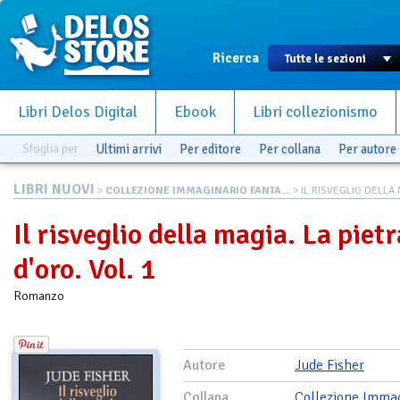
Ricerca
Libri Delos Digital
Ebook
Libri collezionismo
Sfoglia per
Ultimi arrivi
Per editore
Per collana
Per autore
LIBRI NUOVI
>
COLLEZIONE IMMAGINARIO FANTA...
> IL RISVEGLIO DELLA M
Il risveglio della magia. La pietr
d'oro. Vol. 1
Romanzo
Autore
Jude Fisher
Collana
Collezione Immag