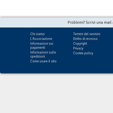
Problemi? Scrivi una mail
Chi siamo
Termini del servizio
L'Associazione
Diritto di recesso
Informazioni sui
Copyright
pagamenti
Privacy
Informazioni sulle
Cookie policy
spedizioni
Come usare il sito