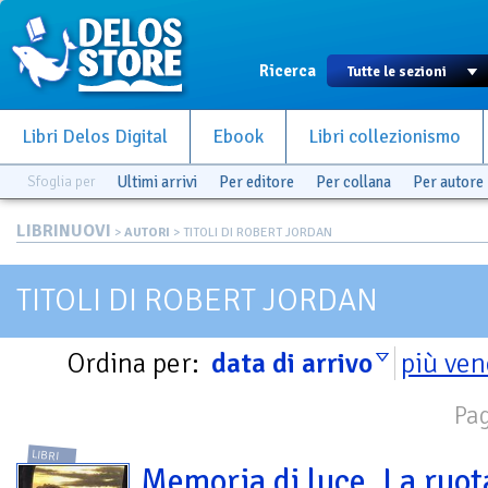
Ricerca
Libri Delos Digital
Ebook
Libri collezionismo
Sfoglia per
Ultimi arrivi
Per editore
Per collana
Per autore
LIBRINUOVI
>
AUTORI
> TITOLI DI ROBERT JORDAN
TITOLI DI ROBERT JORDAN
Ordina per:
data di arrivo
più ven
Pag
LIBRI
Memoria di luce. La ruot