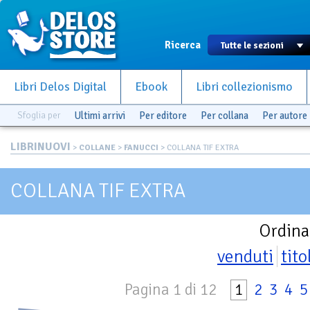
Ricerca
Libri Delos Digital
Ebook
Libri collezionismo
Sfoglia per
Ultimi arrivi
Per editore
Per collana
Per autore
LIBRINUOVI
>
COLLANE
>
FANUCCI
> COLLANA TIF EXTRA
COLLANA TIF EXTRA
Ordina
venduti
tito
Pagina 1 di 12
1
2
3
4
5