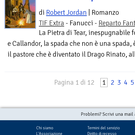
di
Robert Jordan
| Romanzo
TIF Extra
- Fanucci -
Reparto Fan
La Pietra di Tear, inespugnabile f
e Callandor, la spada che non è una spada, è
il pastore che è diventato il Drago Rinato, all
Pagina 1 di 12
1
2
3
4
5
Problemi? Scrivi una mail
Chi siamo
Termini del servizio
L'Associazione
Diritto di recesso