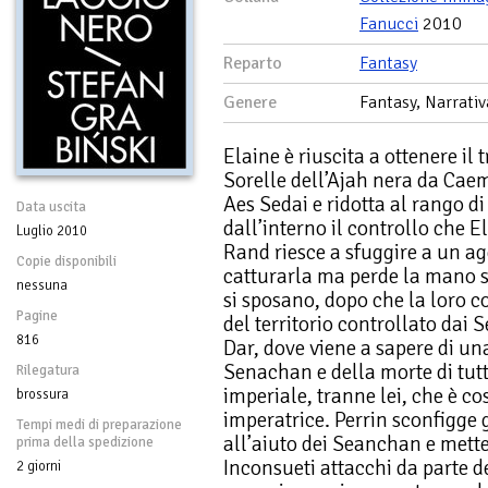
Fanucci
2010
Reparto
Fantasy
Genere
Fantasy, Narrativ
Elaine è riuscita a ottenere il 
Sorelle dell’Ajah nera da Cae
Aes Sedai e ridotta al rango d
Data uscita
dall’interno il controllo che E
Luglio 2010
Rand riesce a sfuggire a un a
Copie disponibili
catturarla ma perde la mano s
nessuna
si sposano, dopo che la loro c
Pagine
del territorio controllato dai
816
Dar, dove viene a sapere di un
Senachan e della morte di tutt
Rilegatura
imperiale, tranne lei, che è co
brossura
imperatrice. Perrin sconfigge 
Tempi medi di preparazione
all’aiuto dei Seanchan e mette
prima della spedizione
Inconsueti attacchi da parte de
2 giorni