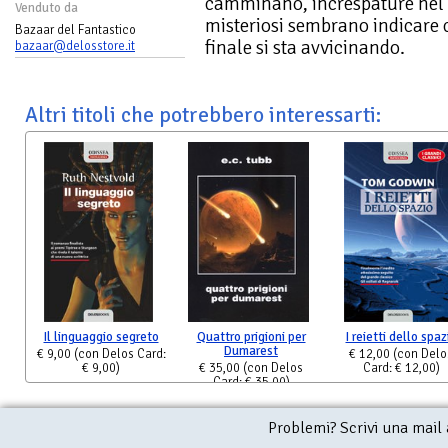
camminano, increspature nel t
Venduto da
misteriosi sembrano indicare 
Bazaar del Fantastico
finale si sta avvicinando.
bazaar@delosstore.it
Altri titoli che potrebbero interessarti:
Il linguaggio segreto
Quattro prigioni per
I reietti dello spaz
Dumarest
€ 9,00
(con Delos Card:
€ 12,00
(con Delo
€ 9,00)
€ 35,00
(con Delos
Card: € 12,00)
Card: € 35,00)
Problemi? Scrivi una mail