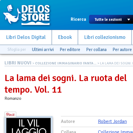
Ricerca
Libri Delos Digital
Ebook
Libri collezionismo
Sfoglia per
Ultimi arrivi
Per editore
Per collana
Per autore
LIBRI NUOVI
>
COLLEZIONE IMMAGINARIO FANTA...
> LA LAMA DEI SOGNI. L
La lama dei sogni. La ruota del
tempo. Vol. 11
Romanzo
Autore
Robert Jordan
Collana
Collezione Immag