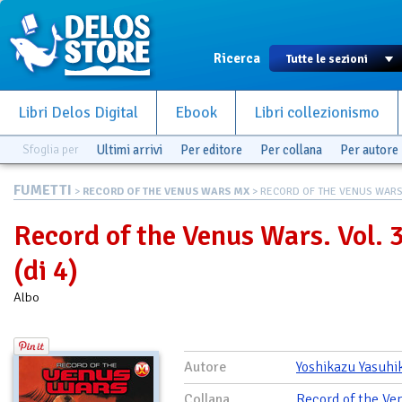
Ricerca
Libri Delos Digital
Ebook
Libri collezionismo
Sfoglia per
Ultimi arrivi
Per editore
Per collana
Per autore
FUMETTI
>
RECORD OF THE VENUS WARS MX
> RECORD OF THE VENUS WARS.
Record of the Venus Wars. Vol. 
(di 4)
Albo
Autore
Yoshikazu Yasuhi
Collana
Record of the Ve