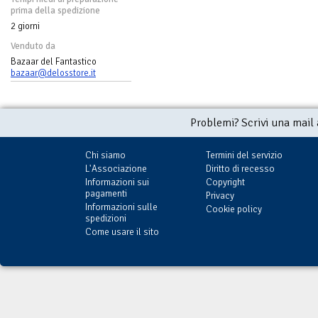
prima della spedizione
2 giorni
Venduto da
Bazaar del Fantastico
bazaar@delosstore.it
Problemi? Scrivi una mail
Chi siamo
Termini del servizio
L'Associazione
Diritto di recesso
Informazioni sui
Copyright
pagamenti
Privacy
Informazioni sulle
Cookie policy
spedizioni
Come usare il sito