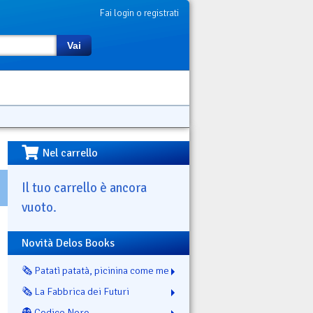
Fai login o registrati
Vai
Nel carrello
Il tuo carrello è ancora
vuoto.
Novità Delos Books
🗞️ Patatì patatà, picinina come me
🗞️ La Fabbrica dei Futuri
👻 Codice Nero