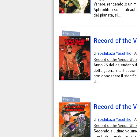
Venere, rendendolo un mo
Aphrodite, i sue stati au
del pianeta, si...
FUMETTI
Record of the V
di
Yoshikazu Yasuhiko
| A
Record of the Venus War
Anno 73 del calendario d
della guerra, ma il seco
non conoscere il signific
di...
FUMETTI
Record of the V
di
Yoshikazu Yasuhiko
| A
Record of the Venus War
Secondo e ultimo volume 
illustrato con dovizia di 