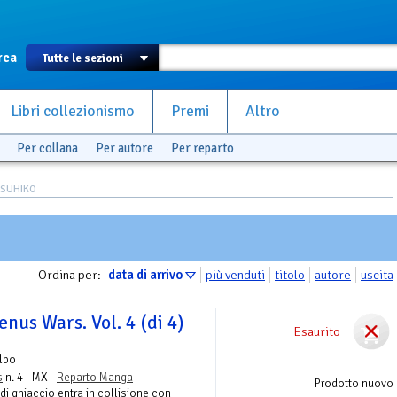
rca
Libri collezionismo
Premi
Altro
Per collana
Per autore
Per reparto
ASUHIKO
Ordina per:
data di arrivo
più venduti
titolo
autore
uscita
enus Wars. Vol. 4 (di 4)
Esaurito
lbo
s
n. 4 - MX -
Reparto Manga
Prodotto nuovo
i ghiaccio entra in collisione con