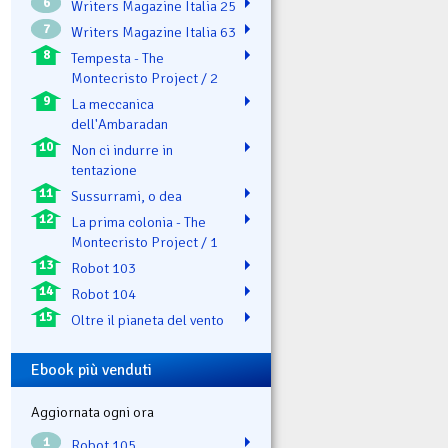
6
Writers Magazine Italia 25
7
Writers Magazine Italia 63
8
Tempesta - The
Montecristo Project / 2
9
La meccanica
dell'Ambaradan
10
Non ci indurre in
tentazione
11
Sussurrami, o dea
12
La prima colonia - The
Montecristo Project / 1
13
Robot 103
14
Robot 104
15
Oltre il pianeta del vento
Ebook più venduti
Aggiornata ogni ora
1
Robot 105