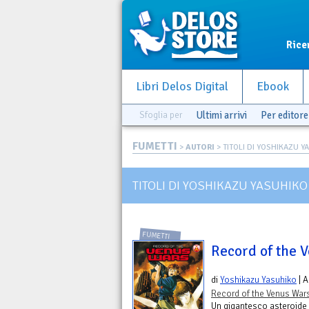
Rice
Libri Delos Digital
Ebook
Sfoglia per
Ultimi arrivi
Per editore
FUMETTI
>
AUTORI
> TITOLI DI YOSHIKAZU Y
TITOLI DI YOSHIKAZU YASUHIKO
FUMETTI
Record of the V
di
Yoshikazu Yasuhiko
| A
Record of the Venus War
Un gigantesco asteroide d