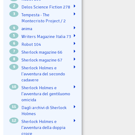
2
Delos Science Fiction 278
3
Tempesta - The
Montecristo Project / 2
4
ənima
5
Writers Magazine Italia 73
6
Robot 104
7
Sherlock magazine 66
8
Sherlock magazine 67
9
Sherlock Holmes e
l'avventura del secondo
cadavere
10
Sherlock Holmes e
l’avventura del gentiluomo
omicida
11
Dagli archivi di Sherlock
Holmes
12
Sherlock Holmes e
l’avventura della doppia
croce