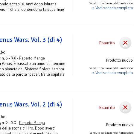
Venduto da Bazaar del Fantastico
ndo abitabile. Anni dopo Ishtar e
» Vedi scheda completa
tonomi che si contendono la superficie
enus Wars. Vol. 3 (di 4)
Esaurito
lbo
s
n. 3 - MX -
Reparto Manga
Prodotto nuovo
i Venus. È passato un anno dal termine
Venduto da Bazaar del Fantastico
ndo pianeta del Sistema Solare sembra
» Vedi scheda completa
ato della parola "pace". Nella capitale
enus Wars. Vol. 2 (di 4)
Esaurito
lbo
s
n. 2 - MX -
Reparto Manga
Prodotto nuovo
della storia di Hiro. Dopo averci
Venduto da Bazaar del Fantastico
particolari lavita sul pianeta Venere,