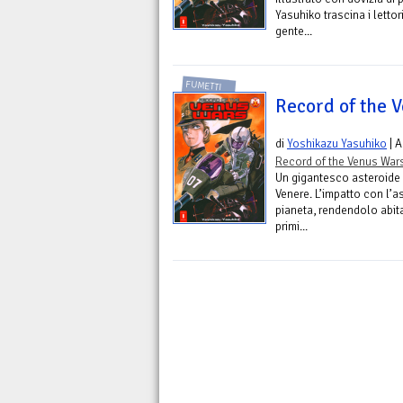
Yasuhiko trascina i lettor
gente...
FUMETTI
Record of the V
di
Yoshikazu Yasuhiko
| A
Record of the Venus War
Un gigantesco asteroide d
Venere. L’impatto con l’a
pianeta, rendendolo abit
primi...