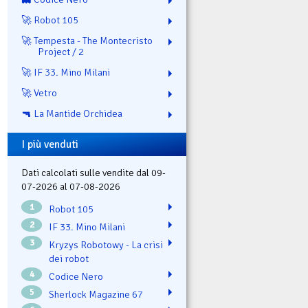
🚀 Robot 105
🚀 Tempesta - The Montecristo
Project / 2
🚀 IF 33. Mino Milani
🚀 Vetro
🔫 La Mantide Orchidea
I più venduti
Dati calcolati sulle vendite dal 09-
07-2026 al 07-08-2026
1
Robot 105
2
IF 33. Mino Milani
3
Kryzys Robotowy - La crisi
dei robot
4
Codice Nero
5
Sherlock Magazine 67