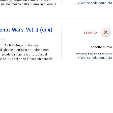
» Vedi scheda completa
i nel bel mezzo della guerra. In guerra la
enus Wars. Vol. 1 (di 4)
Esaurito
lbo
s
n. 1 - MX -
Reparto Manga
Prodotto nuovo
i ghiaccio entra in collisione con
Venduto da Bazaar del Fantastico
steroide cambia la morfologia del
» Vedi scheda completa
abile. 80 anni dopo l’insediamento dei