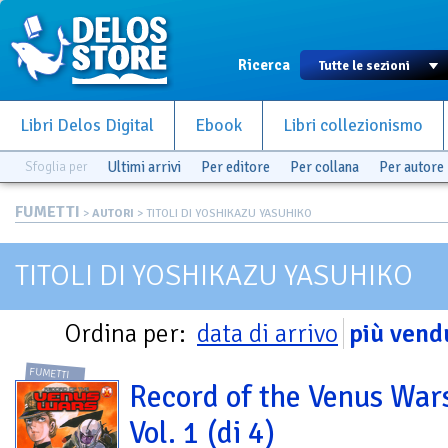
Ricerca
Libri Delos Digital
Ebook
Libri collezionismo
Sfoglia per
Ultimi arrivi
Per editore
Per collana
Per autore
FUMETTI
>
AUTORI
> TITOLI DI YOSHIKAZU YASUHIKO
TITOLI DI YOSHIKAZU YASUHIKO
Ordina per:
data di arrivo
più vend
FUMETTI
Record of the Venus War
Vol. 1 (di 4)