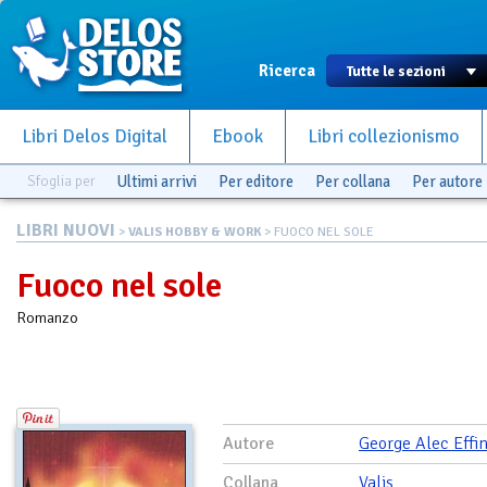
Ricerca
Libri Delos Digital
Ebook
Libri collezionismo
Sfoglia per
Ultimi arrivi
Per editore
Per collana
Per autore
LIBRI NUOVI
>
VALIS HOBBY & WORK
> FUOCO NEL SOLE
Fuoco nel sole
Romanzo
Autore
George Alec Effi
Collana
Valis