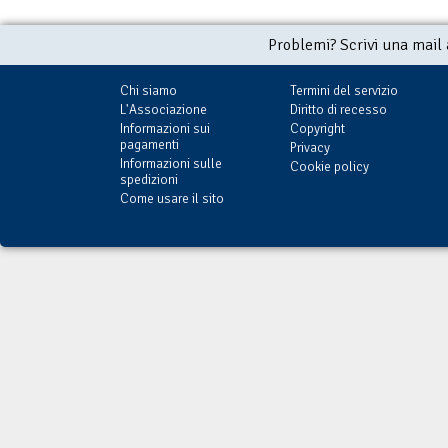
Problemi? Scrivi una mail
Chi siamo
Termini del servizio
L'Associazione
Diritto di recesso
Informazioni sui
Copyright
pagamenti
Privacy
Informazioni sulle
Cookie policy
spedizioni
Come usare il sito