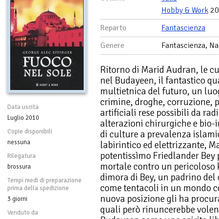
Hobby & Work
20
Reparto
Fantascienza
Genere
Fantascienza, Na
Ritorno di Marid Audran, le c
nel Budayeen, il fantastico qu
multietnica del futuro, un luog
crimine, droghe, corruzione, pi
Data uscita
artificiali rese possibili da r
Luglio 2010
alterazioni chirurgiche e bio-
Copie disponibili
di culture a prevalenza islami
nessuna
labirintico ed elettrizzante, M
potentissìmo Friedlander Bey 
Rilegatura
mortale contro un pericoloso k
brossura
dimora di Bey, un padrino del 
Tempi medi di preparazione
come tentacoli in un mondo co
prima della spedizione
nuova posizione gli ha procura
3 giorni
quali però rinuncerebbe volent
Venduto da