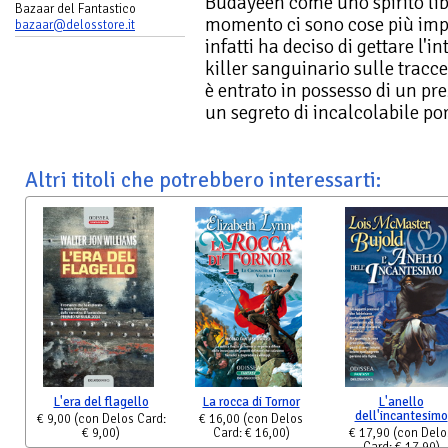
Budayeen come uno spirito libe
Bazaar del Fantastico
momento ci sono cose più imp
bazaar@delosstore.it
infatti ha deciso di gettare l'i
killer sanguinario sulle tracce
è entrato in possesso di un pre
un segreto di incalcolabile por
Altri titoli che potrebbero interessarti:
L'era del flagello
La rocca di Tornor
L'anello
dell'incantesimo
€ 9,00
(con Delos Card:
€ 16,00
(con Delos
€ 9,00)
Card: € 16,00)
€ 17,90
(con Delo
Card: € 17,90)