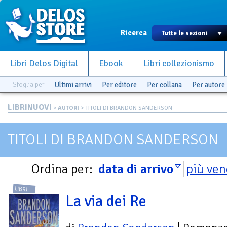
Ricerca
Libri Delos Digital
Ebook
Libri collezionismo
Sfoglia per
Ultimi arrivi
Per editore
Per collana
Per autore
LIBRINUOVI
>
AUTORI
> TITOLI DI BRANDON SANDERSON
TITOLI DI BRANDON SANDERSON
Ordina per:
data di arrivo
più ven
LIBRI
La via dei Re