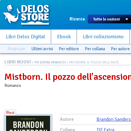
Ricerca
Libri Delos Digital
Ebook
Libri collezionismo
Sfoglia per
Ultimi arrivi
Per editore
Per collana
Per autore
LIBRI NUOVI
>
TIF EXTRA FANUCCI
> MISTBORN. IL POZZO DELL'ASCE...
Mistborn. Il pozzo dell'ascensio
Romanzo
Autore
Brandon Sander
Collana
TIF Extra