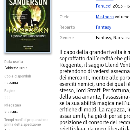
Fanucci
2013 -
I
Ciclo
Mistborn
volume
Reparto
Fantasy
Genere
Fantasy, Narrativ
Il capo della grande rivolta è 
sopraffatto dall’eredità che gli
Data uscita
Reggente, il saggio Elend Ventu
Febbraio 2013
pretendono di vedersi assegna
Copie disponibili
dei mercanti, mentre alle port
nessuna
eserciti nemici, uno dei quali 
stesso, lord Straff. Per fortun
Pagine
della sua amante, l’assassina 
500
se la sua abilità magica nell’u
Rilegatura
critiche di molti. La ragazza, i
brossura
assai umili, ha già di per sé p
Tempi medi di preparazione
posizione di consorte del regg
prima della spedizione
reietti skaa, da poco liberati