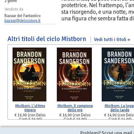
2 giorni
protettrice. Nel frattempo, l’
Venduto da
sta risorgendo, e una notte, m
Bazaar del Fantastico
una figura che sembra fatta di
bazaar@delosstore.it
Altri titoli del ciclo Mistborn
Vedi tutti i titoli
Mistborn. L'ultimo
Mistborn. Il campione
Mistborn. La legg
impero
delle ere
delle lande
€ 16,90
(con Delos
€ 16,90
(con Delos
€ 14,90
(con Delo
Card: € 16,90)
Card: € 16,90)
Card: € 14,90)
Problemi? Scrivi una mail