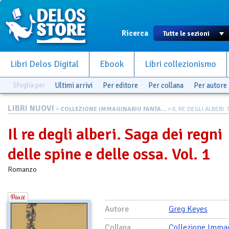
Ricerca
Libri Delos Digital
Ebook
Libri collezionismo
Sfoglia per
Ultimi arrivi
Per editore
Per collana
Per autore
LIBRI NUOVI
>
COLLEZIONE IMMAGINARIO FANTA...
> IL RE DEGLI ALBERI. 
Il re degli alberi. Saga dei regni
delle spine e delle ossa. Vol. 1
Romanzo
Autore
Greg Keyes
Collana
Collezione Immag