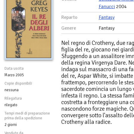
Fanucci
2004
Reparto
Fantasy
Genere
Fantasy
Nel regno di Crotheny, due rag
figlia del re, giocano nei giard
Sfuggendo a un assalitore imm
della regina Virgenya Dare. Ne
indaga sul massacro di una fa
Data uscita
del re, Aspar White, si imbatt
Marzo 2005
frattempo, percorrendo le stes
Copie disponibili
sacerdote comincia un lungo v
nessuna
infesta il regno. La stessa fami
Rilegatura
costretta a fronteggiare una c
rilegato
nascondono forze magiche. Ques
Tempi medi di preparazione
convergere sotto l'assalto del
prima della spedizione
Crotheny alla radice.
2 giorni
Venduto da