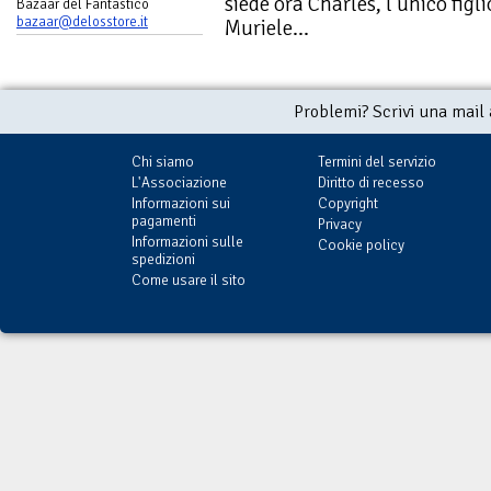
siede ora Charles, l’unico figl
Bazaar del Fantastico
bazaar@delosstore.it
Muriele...
Problemi? Scrivi una mail
Chi siamo
Termini del servizio
L'Associazione
Diritto di recesso
Informazioni sui
Copyright
pagamenti
Privacy
Informazioni sulle
Cookie policy
spedizioni
Come usare il sito