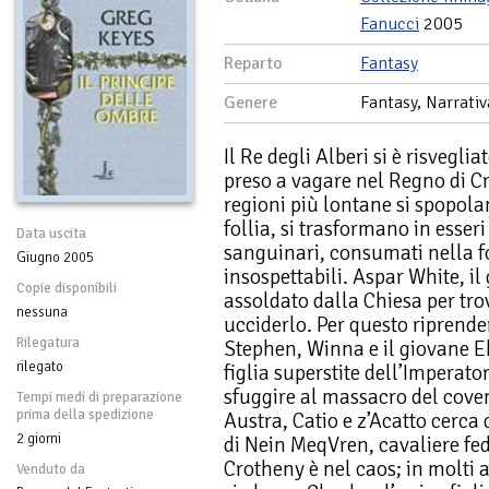
Fanucci
2005
Reparto
Fantasy
Genere
Fantasy, Narrativ
Il Re degli Alberi si è risvegl
preso a vagare nel Regno di Cro
regioni più lontane si spopolan
follia, si trasformano in esser
Data uscita
sanguinari, consumati nella f
Giugno 2005
insospettabili. Aspar White, il
Copie disponibili
assoldato dalla Chiesa per trov
nessuna
ucciderlo. Per questo riprende
Rilegatura
Stephen, Winna e il giovane 
rilegato
figlia superstite dell’Imperator
sfuggire al massacro del coven
Tempi medi di preparazione
prima della spedizione
Austra, Catio e z’Acatto cerca d
2 giorni
di Nein MeqVren, cavaliere fed
Crotheny è nel caos; in molti 
Venduto da