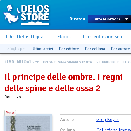
Ricerca
Libri Delos Digital
Ebook
Libri collezionismo
Sfoglia per
Ultimi arrivi
Per editore
Per collana
Per autore
LIBRI NUOVI
>
COLLEZIONE IMMAGINARIO FANTA...
> IL PRINCIPE DELLE OM
Il principe delle ombre. I regni
delle spine e delle ossa 2
Romanzo
Autore
Greg Keyes
Collana
Collezione Immag