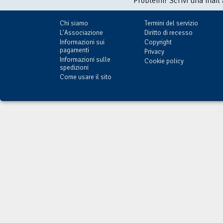
Problemi? Scrivi una mail
Chi siamo
Termini del servizio
L'Associazione
Diritto di recesso
Informazioni sui
Copyright
pagamenti
Privacy
Informazioni sulle
Cookie policy
spedizioni
Come usare il sito