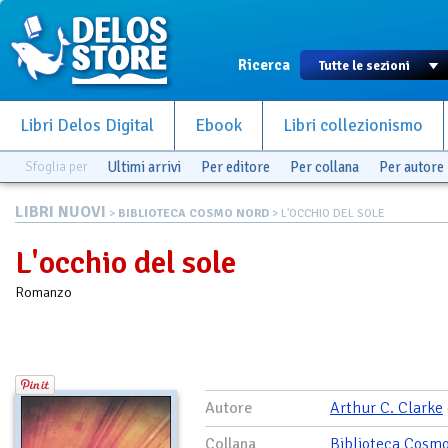
Ricerca
Libri Delos Digital
Ebook
Libri collezionismo
Sfoglia per
Ultimi arrivi
Per editore
Per collana
Per autore
LIBRI NUOVI
>
BIBLIOTECA COSMO NORD
> L'OCCHIO DEL SOLE
L'occhio del sole
Romanzo
Autore
Arthur C. Clarke
Collana
Biblioteca Cosm