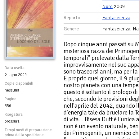
Nord
2009
Reparto
Fantascienza
Genere
Fantascienza, Na
Dopo cinque anni passati su Mi
misteriosa razza dei Primogeni
temporali" prelevate dalla Terr
improvvisamente nel suo appa
Data uscita
sono trascorsi anni, ma per la
Giugno 2009
E proprio quel giorno, il 9 giu
Copie disponibili
nostro pianeta con una tempest
nessuna
questo è soltanto il prologo 
che, secondo le previsioni degl
Pagine
nell'aprile del 2042, quando il
356
d'energia tale da bruciare la 
Rilegatura
di vita... Bisesa Dutt è l'unica
brossura
non è un evento naturale, bens
Tempi medi di preparazione
dei Primogeniti, un nemico ch
prima della spedizione