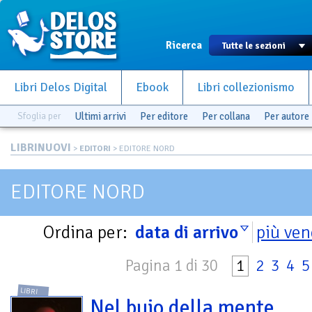
Ricerca
Libri Delos Digital
Ebook
Libri collezionismo
Sfoglia per
Ultimi arrivi
Per editore
Per collana
Per autore
LIBRINUOVI
>
EDITORI
> EDITORE NORD
EDITORE NORD
Ordina per:
data di arrivo
più ven
Pagina 1 di 30
1
2
3
4
5
LIBRI
Nel buio della mente