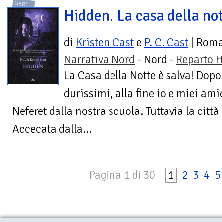
LIBRI
Hidden. La casa della no
di
Kristen Cast
e
P. C. Cast
| Rom
Narrativa Nord
- Nord -
Reparto H
La Casa della Notte è salva! Dop
durissimi, alla fine io e miei ami
Neferet dalla nostra scuola. Tuttavia la città
Accecata dalla...
Pagina 1 di 30
1
2
3
4
5