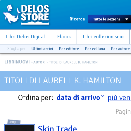
Ricerca
Libri Delos Digital
Ebook
Libri collezionismo
Sfoglia per
Ultimi arrivi
Per editore
Per collana
Per autore
LIBRINUOVI
>
AUTORI
> TITOLI DI LAURELL K. HAMILTON
TITOLI DI LAURELL K. HAMILTON
Ordina per:
data di arrivo
più ven
Pagin
LIBRI
Skin Trade