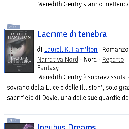
Meredith Gentry stanno mettendo i
LIBRI
Lacrime di tenebra
di
Laurell K. Hamilton
| Romanzo
Narrativa Nord
- Nord -
Reparto
Fantasy
Meredith Gentry è sopravvissuta al
sovrano della Luce e delle Illusioni, solo graz
sacrifìcio di Doyle, una delle sue guardie del
LIBRI
Incubus Dreams