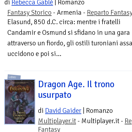
di
Rebecca Gablé
| Romanzo
Fantasy Storico
- Armenia -
Reparto Fantas
Elasund, 850 d.C. circa: mentre i fratelli
Candamir e Osmund si sfidano in una gara 
attraverso un fiordo, gli ostili turoniani ass
uccidono e poi si...
LIBRI
Dragon Age. Il trono
usurpato
di
David Gaider
| Romanzo
Multiplayer.it
- Multiplayer.it -
Re
Fantasy