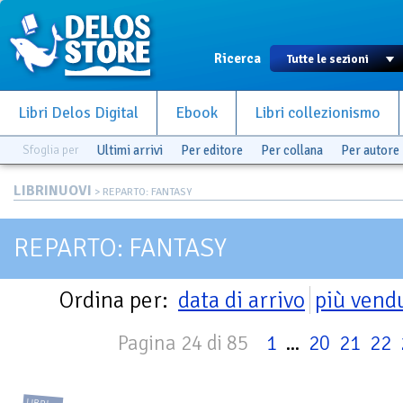
Ricerca
Libri Delos Digital
Ebook
Libri collezionismo
Sfoglia per
Ultimi arrivi
Per editore
Per collana
Per autore
LIBRINUOVI
> REPARTO: FANTASY
REPARTO: FANTASY
Ordina per:
data di arrivo
più vend
Pagina 24 di 85
1
...
20
21
22