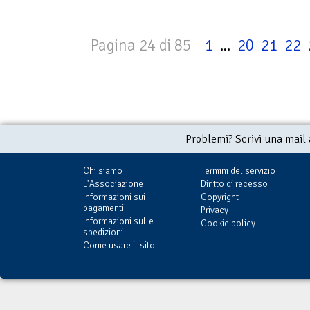
Pagina 24 di 85
1
...
20
21
22
Problemi? Scrivi una mail
Chi siamo
Termini del servizio
L'Associazione
Diritto di recesso
Informazioni sui
Copyright
pagamenti
Privacy
Informazioni sulle
Cookie policy
spedizioni
Come usare il sito