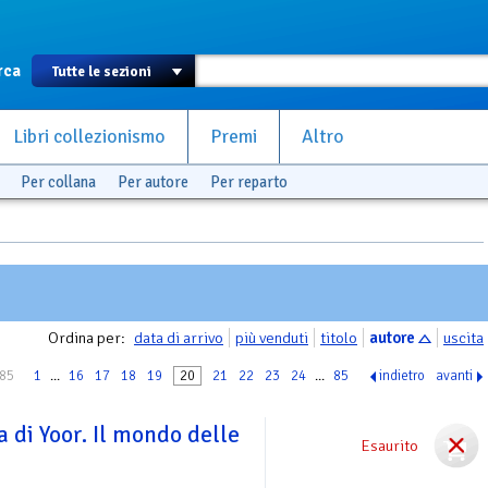
rca
Libri collezionismo
Premi
Altro
Per collana
Per autore
Per reparto
Ordina per:
data di arrivo
più venduti
titolo
autore
uscita
 85
1
...
16
17
18
19
20
21
22
23
24
...
85
indietro
avanti
a di Yoor. Il mondo delle
Esaurito