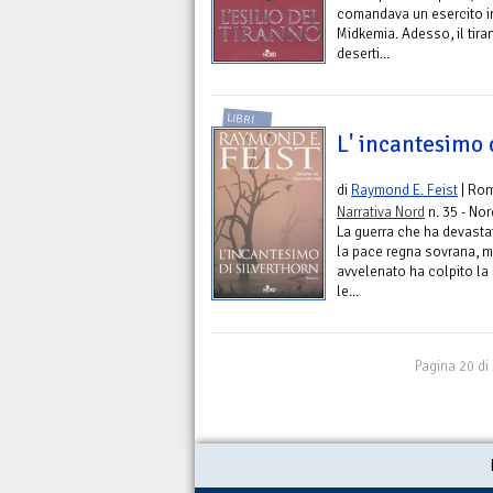
comandava un esercito im
Midkemia. Adesso, il tira
deserti...
LIBRI
L' incantesimo 
di
Raymond E. Feist
| Ro
Narrativa Nord
n. 35 - Nor
La guerra che ha devastat
la pace regna sovrana, m
avvelenato ha colpito la 
le...
Pagina 20 di