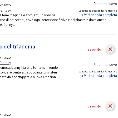
Prodotto nuovo
omanzo
Fantasy
Venduto da Bazaar del Fantastico
» Vedi scheda completa
 terre magiche e sortilegi, un volo nel
erno di noi stessi, dove ogni percezione è viva e palpitante e dove anche
e. Danny...
llo del triadema
Esaurito
omanzo
Fantasy
Prodotto nuovo
steriosa, Danny Martine torna nel mondo
Venduto da Bazaar del Fantastico
econda avventura traboccante di misteri
» Vedi scheda completa
mostri da sconfiggere e nuove emozioni
i
Esaurito
omanzo