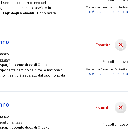
il secondo e ultimo libro della saga
Venduto da Bazaar del Fantastico
 che chiude quanto lasciato in
» Vedi scheda completa
I Figli degli elementi". Dopo avere
anno
Esaurito
manzo
antasy
Prodotto nuovo
par, il potente duca di Olasko,
Venduto da Bazaar del Fantastico
ponente, temuto da tutte le nazione di
» Vedi scheda completa
nno in esilio è separato dal suo trono da
anno
Esaurito
manzo
parto Fantasy
Prodotto nuovo
par, il potente duca di Olasko,