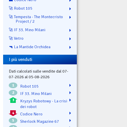
🚀 Robot 105
🚀 Tempesta - The Montecristo
Project / 2
🚀 IF 33. Mino Milani
🚀 Vetro
🔫 La Mantide Orchidea
I più venduti
Dati calcolati sulle vendite dal 07-
07-2026 al 05-08-2026
1
Robot 105
2
IF 33. Mino Milani
3
Kryzys Robotowy - La crisi
dei robot
4
Codice Nero
5
Sherlock Magazine 67