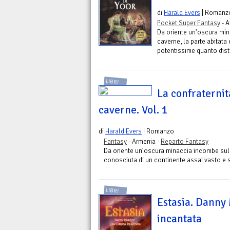
di
Harald Evers
| Romanz
Pocket Super Fantasy
- A
Da oriente un'oscura mi
caverne, la parte abitat
potentissime quanto distr
LIBRI
La confraternit
caverne. Vol. 1
di
Harald Evers
| Romanzo
Fantasy
- Armenia -
Reparto Fantasy
Da oriente un'oscura minaccia incombe sul 
conosciuta di un continente assai vasto e s
LIBRI
Estasia. Danny 
incantata