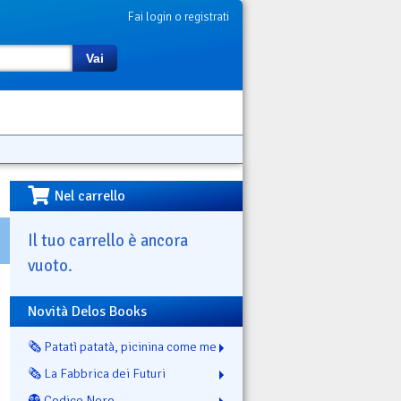
Fai login o registrati
Vai
Nel carrello
Il tuo carrello è ancora
vuoto.
Novità Delos Books
🗞️ Patatì patatà, picinina come me
🗞️ La Fabbrica dei Futuri
👻 Codice Nero