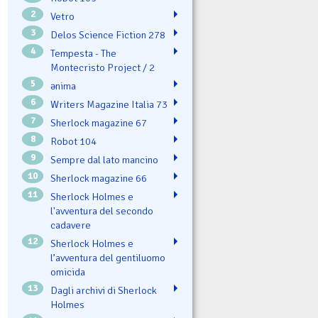
2
Vetro
3
Delos Science Fiction 278
4
Tempesta - The
Montecristo Project / 2
5
ənima
6
Writers Magazine Italia 73
7
Sherlock magazine 67
8
Robot 104
9
Sempre dal lato mancino
10
Sherlock magazine 66
11
Sherlock Holmes e
l'avventura del secondo
cadavere
12
Sherlock Holmes e
l’avventura del gentiluomo
omicida
13
Dagli archivi di Sherlock
Holmes