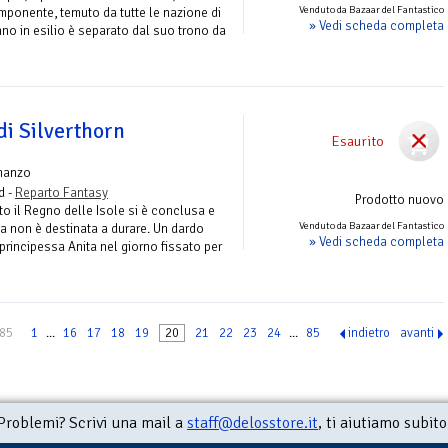
Venduto da Bazaar del Fantastico
ponente, temuto da tutte le nazione di
» Vedi scheda completa
nno in esilio è separato dal suo trono da
di Silverthorn
Esaurito
manzo
d -
Reparto Fantasy
Prodotto nuovo
o il Regno delle Isole si è conclusa e
Venduto da Bazaar del Fantastico
a non è destinata a durare. Un dardo
» Vedi scheda completa
principessa Anita nel giorno fissato per
 85
1
...
16
17
18
19
20
21
22
23
24
...
85
indietro
avanti
Problemi? Scrivi una mail a
staff@delosstore.it
, ti aiutiamo subito