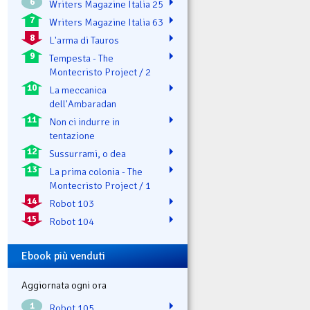
6
Writers Magazine Italia 25
7
Writers Magazine Italia 63
8
L'arma di Tauros
9
Tempesta - The
Montecristo Project / 2
10
La meccanica
dell'Ambaradan
11
Non ci indurre in
tentazione
12
Sussurrami, o dea
13
La prima colonia - The
Montecristo Project / 1
14
Robot 103
15
Robot 104
Ebook più venduti
Aggiornata ogni ora
1
Robot 105