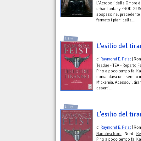
L'Acropoli delle Ombre è 
urban fantasy PRODIGIUM,
sospeso nel precedente "
fermato i piani della...
LIBRI
L'esilio del tir
di
Raymond E. Feist
| Ro
Teadue
- TEA -
Reparto F
Fino a poco tempo fa, Kas
comandava un esercito im
Midkemia. Adesso, il tira
deserti...
LIBRI
L'esilio del tir
di
Raymond E. Feist
| Ro
Narrativa Nord
- Nord -
Re
Fino a poco tempo fa, Kas