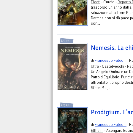
Electi
- Curcio -
Reparto 
trascorso un anno dalla 
situazione alla Torre Bia
Darmha non si dà pace per
con...
LIBRI
Nemesis. La ch
di
Francesco Falconi
| R
Ultra
- Castelvecchi -
Rep
Un Angelo Ombra e un De
Patto d’Equilibrio. Pur di
affrontato il proprio dest
Sfere. Ma,...
LIBRI
Prodigium. L'a
di
Francesco Falconi
| R
Elfheim
- Asengard Edizio