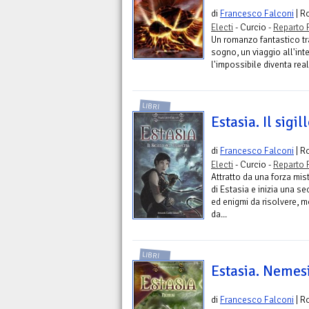
di
Francesco Falconi
| R
Electi
- Curcio -
Reparto 
Un romanzo fantastico tra
sogno, un viaggio all'int
l'impossibile diventa real
LIBRI
Estasia. Il sigi
di
Francesco Falconi
| R
Electi
- Curcio -
Reparto 
Attratto da una forza mi
di Estasia e inizia una s
ed enigmi da risolvere, 
da...
LIBRI
Estasia. Nemes
di
Francesco Falconi
| R