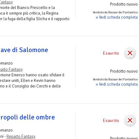
Fantasy
Prodotto nuovo
morte del Bianco Prescelto e la
Venduto da Bazaar del Fantastico
nca è sempre più critica, la Regina
» Vedi scheda completa
 la fuga della figlia Slicha e il rapporto
iave di Salomone
Esaurito
omanzo
arto Fantasy
Prodotto nuovo
mone Emerso hanno osato sfidare il
Venduto da Bazaar del Fantastico
 restare uniti, Ellen e Kevin hanno
» Vedi scheda completa
ino e il Consiglio dei Cerchi e delle
cropoli delle ombre
Esaurito
omanzo
ni -
Reparto Fantasy
Prodotto nuovo