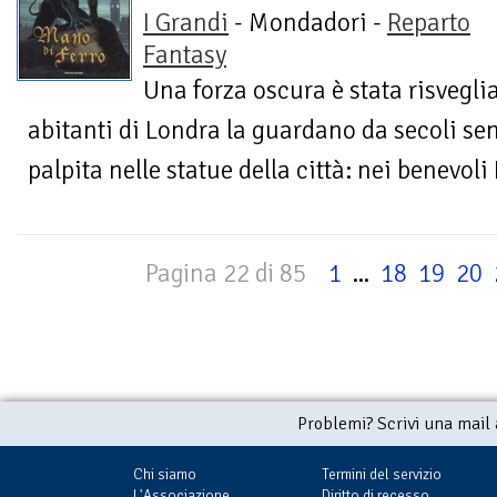
I Grandi
- Mondadori -
Reparto
Fantasy
Una forza oscura è stata risvegli
abitanti di Londra la guardano da secoli sen
palpita nelle statue della città: nei benevoli 
Pagina 22 di 85
1
...
18
19
20
Problemi? Scrivi una mail
Chi siamo
Termini del servizio
L'Associazione
Diritto di recesso