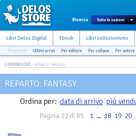
Ricerca
Libri Delos Digital
Ebook
Libri collezionismo
Sfoglia per
Ultimi arrivi
Per editore
Per collana
Per autore
LIBRINUOVI
> REPARTO: FANTASY
REPARTO: FANTASY
Ordina per:
data di arrivo
più vend
Pagina 22 di 85
1
...
18
19
20