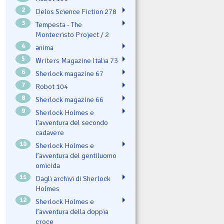
2
Delos Science Fiction 278
3
Tempesta - The
Montecristo Project / 2
4
ənima
5
Writers Magazine Italia 73
6
Sherlock magazine 67
7
Robot 104
8
Sherlock magazine 66
9
Sherlock Holmes e
l'avventura del secondo
cadavere
10
Sherlock Holmes e
l’avventura del gentiluomo
omicida
11
Dagli archivi di Sherlock
Holmes
12
Sherlock Holmes e
l’avventura della doppia
croce