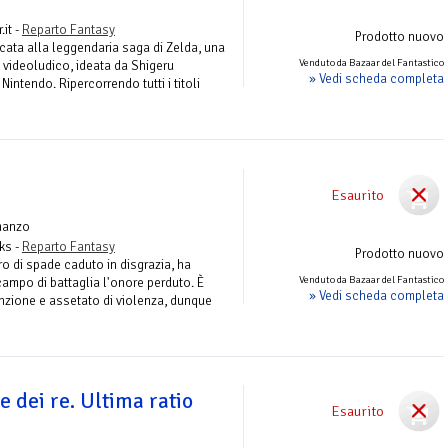
.it -
Reparto Fantasy
Prodotto nuovo
icata alla leggendaria saga di Zelda, una
Venduto da Bazaar del Fantastico
 videoludico, ideata da Shigeru
» Vedi scheda completa
intendo. Ripercorrendo tutti i titoli
Esaurito
manzo
ks -
Reparto Fantasy
Prodotto nuovo
o di spade caduto in disgrazia, ha
Venduto da Bazaar del Fantastico
campo di battaglia l'onore perduto. È
» Vedi scheda completa
zione e assetato di violenza, dunque
e dei re. Ultima ratio
Esaurito