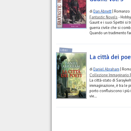
di
Dan Abnett
| Romanzo
Fantastic Novels
- Hobby
Gaunt e i suoi Spettri si 
guerra civile che si comb
Quando un tradimento far
LIBRI
La città dei poe
di
Daniel Abraham
| Rom
Collezione Immaginario 
La città-stato di Sarayke
immaginazione, è tra le pi
porto confluiscono i più 
vie...