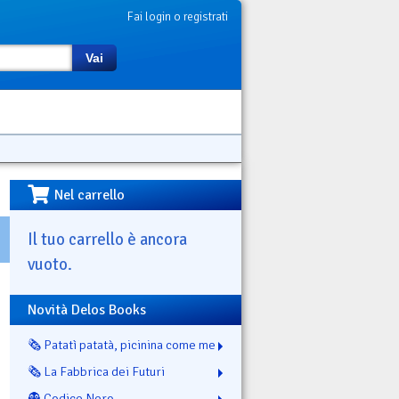
Fai login o registrati
Vai
Nel carrello
Il tuo carrello è ancora
vuoto.
Novità Delos Books
🗞️ Patatì patatà, picinina come me
🗞️ La Fabbrica dei Futuri
👻 Codice Nero