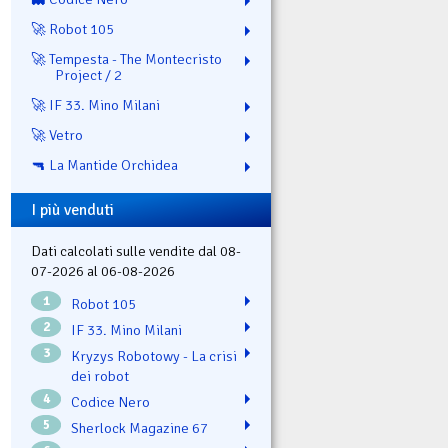
🚀 Robot 105
🚀 Tempesta - The Montecristo
Project / 2
🚀 IF 33. Mino Milani
🚀 Vetro
🔫 La Mantide Orchidea
I più venduti
Dati calcolati sulle vendite dal 08-
07-2026 al 06-08-2026
1
Robot 105
2
IF 33. Mino Milani
3
Kryzys Robotowy - La crisi
dei robot
4
Codice Nero
5
Sherlock Magazine 67