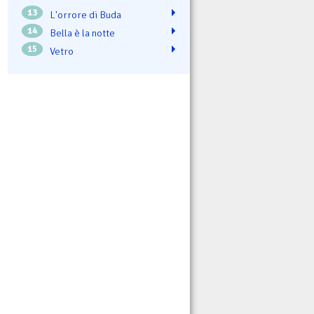
13
L'orrore di Buda
14
Bella è la notte
15
Vetro