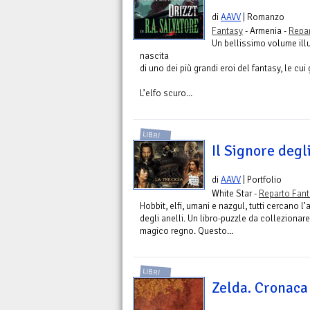
di
AAVV
| Romanzo
Fantasy
- Armenia -
Repar
Un bellissimo volume illu
nascita
di uno dei più grandi eroi del fantasy, le c
L’elfo scuro...
LIBRI
Il Signore degl
di
AAVV
| Portfolio
White Star -
Reparto Fan
Hobbit, elfi, umani e nazgul, tutti cercano 
degli anelli. Un libro-puzzle da collezionare
magico regno. Questo...
LIBRI
Zelda. Cronaca