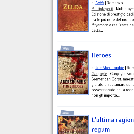
di
AAVV
| Romanzo
Multiplayer.it
- Multiplayer
Edizione di prestigio ded
tra le più note del mondo
Miyamoto e realizzata da N
della...
LIBRI
Heroes
di
Joe Abercrombie
| Ro
Gargoyle
- Gargoyle Boo
Bremer dan Gorst, maestr
giurato di reclamare sul 
ossessionato dalla reden
non gli importa...
LIBRI
L'ultima ragion
regum