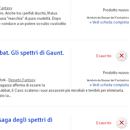
Fantasy
Prodotto nuovo
ro. Anche tra i perfidi druchii, Malus
Venduto da Bazaar del Fantastico
na "macchia" di pura crudeltà. Dopo
» Vedi scheda completa
he conduce a un potere occulto custodito
bat. Gli spettri di Gaunt.
Esaurito
Prodotto nuovo
ork -
Reparto Fantasy
Venduto da Bazaar del Fantastico
» Vedi scheda completa
agazza afferma di essere la
bbat, il Caos scatena i suoi assassini più micidiali e terribili per eliminarla.
io la...
saga degli spettri di
Esaurito