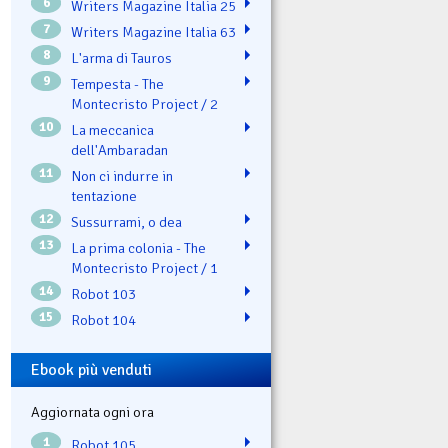
6
Writers Magazine Italia 25
7
Writers Magazine Italia 63
8
L'arma di Tauros
9
Tempesta - The
Montecristo Project / 2
10
La meccanica
dell'Ambaradan
11
Non ci indurre in
tentazione
12
Sussurrami, o dea
13
La prima colonia - The
Montecristo Project / 1
14
Robot 103
15
Robot 104
Ebook più venduti
Aggiornata ogni ora
1
Robot 105