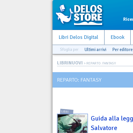
Rice
Libri Delos Digital
Ebook
Sfoglia per
Ultimi arrivi
Per editore
LIBRINUOVI
> REPARTO: FANTASY
REPARTO: FANTASY
LIBRI
Guida alla legg
Salvatore