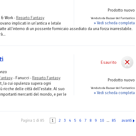
Prodotto nuovo
 & Work -
Reparto Fantasy
Venduto da Bazaar del Fantastico
» Vedi scheda completa
trovano implicati in un'antica e letale
atte all'interno di un possente formicaio assediato da una forza inarrestabile.
à...
ti
Esaurito
anzo
Fantasy
- Fanucci -
Reparto Fantasy
Prodotto nuovo
ht, la cui opulenza supera ogni
Venduto da Bazaar del Fantastico
ù ricche delle città dell’estate. Al suo
» Vedi scheda completa
importanti mercanti del mondo, e per le
Pagina 1 di 85
1
2
3
4
5
6
7
8
9
10
...
85
avanti