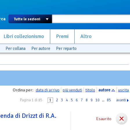
rca
Libri collezionismo
Premi
Altro
Per collana
Per autore
Per reparto
Ordina per:
data di arrivo
più venduti
titolo
autore
uscita
Pagina 1 di 85
1
2
3
4
5
6
7
8
9
10
...
85
avanti
enda di Drizzt di R.A.
Esaurito