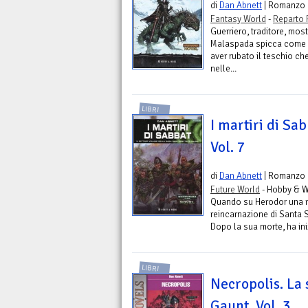
di
Dan Abnett
| Romanzo
Fantasy World
-
Reparto 
Guerriero, traditore, most
Malaspada spicca come u
aver rubato il teschio c
nelle...
LIBRI
I martiri di Sab
Vol. 7
di
Dan Abnett
| Romanzo
Future World
- Hobby & W
Quando su Herodor una r
reincarnazione di Santa Sa
Dopo la sua morte, ha iniz
LIBRI
Necropolis. La 
Gaunt. Vol. 3