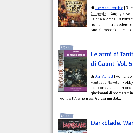
di
Joe Abercrombie
| Ro
Gargoyle
- Gargoyle Boo
La fine è vicina. La battag
non accenna a cedere, e 
suo più vecchio nemico...
LIBRI
Le armi di Tanit
di Gaunt. Vol. 5
di
Dan Abnett
| Romanzo
Fantastic Novels
- Hobby
La riconquista del mondo 
giacimenti di prometeo i
contro l'Arcinemico. Gli uomini del...
LIBRI
Darkblade. Wa