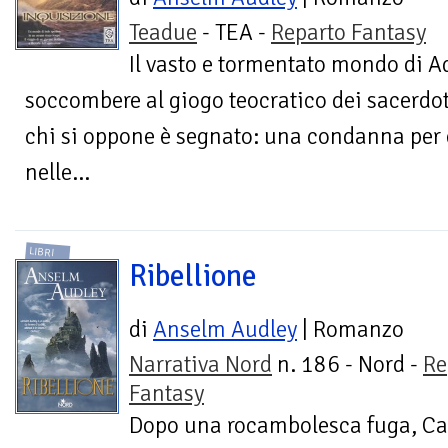
Teadue
- TEA -
Reparto Fantasy
Il vasto e tormentato mondo di A
soccombere al giogo teocratico dei sacerdoti
chi si oppone è segnato: una condanna per 
nelle...
LIBRI
Ribellione
di
Anselm Audley
| Romanzo
Narrativa Nord
n. 186 - Nord -
Re
Fantasy
Dopo una rocambolesca fuga, Cat