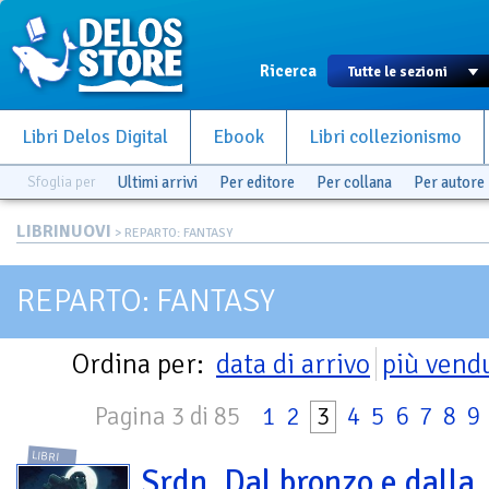
Ricerca
Libri Delos Digital
Ebook
Libri collezionismo
Sfoglia per
Ultimi arrivi
Per editore
Per collana
Per autore
LIBRINUOVI
> REPARTO: FANTASY
REPARTO: FANTASY
Ordina per:
data di arrivo
più vend
Pagina 3 di 85
1
2
3
4
5
6
7
8
9
LIBRI
Srdn. Dal bronzo e dalla