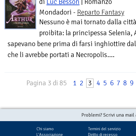
di
Luc Besson
| Romanzo
Mondadori -
Reparto Fantasy
Nessuno è mai tornato dalla citt
proibita: la principessa Selenia,
sapevano bene prima di farsi inghiottire da
che li avrebbe portati a Necropolis....
Pagina 3 di 85
1
2
3
4
5
6
7
8
9
Problemi? Scrivi una mail
Chi siamo
Termini del servizio
L'Associazione
Diritto di recesso