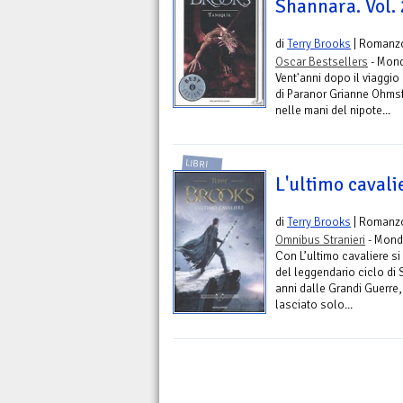
Shannara. Vol. 
di
Terry Brooks
| Romanz
Oscar Bestsellers
- Mond
Vent'anni dopo il viaggio
di Paranor Grianne Ohmsfo
nelle mani del nipote...
LIBRI
L'ultimo cavali
di
Terry Brooks
| Romanz
Omnibus Stranieri
- Mond
Con L’ultimo cavaliere s
del leggendario ciclo di
anni dalle Grandi Guerre
lasciato solo...