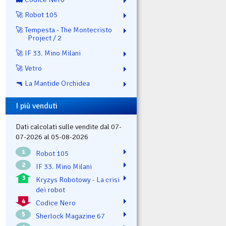
🚀 Robot 105
🚀 Tempesta - The Montecristo
Project / 2
🚀 IF 33. Mino Milani
🚀 Vetro
🔫 La Mantide Orchidea
I più venduti
Dati calcolati sulle vendite dal 07-
07-2026 al 05-08-2026
1
Robot 105
2
IF 33. Mino Milani
3
Kryzys Robotowy - La crisi
dei robot
4
Codice Nero
5
Sherlock Magazine 67