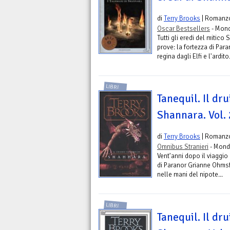
di
Terry Brooks
| Romanz
Oscar Bestsellers
- Mond
Tutti gli eredi del mitic
prove: la fortezza di Par
regina dagli Elfi e l'ardito.
LIBRI
Tanequil. Il dr
Shannara. Vol. 
di
Terry Brooks
| Romanz
Omnibus Stranieri
- Mond
Vent'anni dopo il viaggio
di Paranor Grianne Ohmsfo
nelle mani del nipote...
LIBRI
Tanequil. Il dr