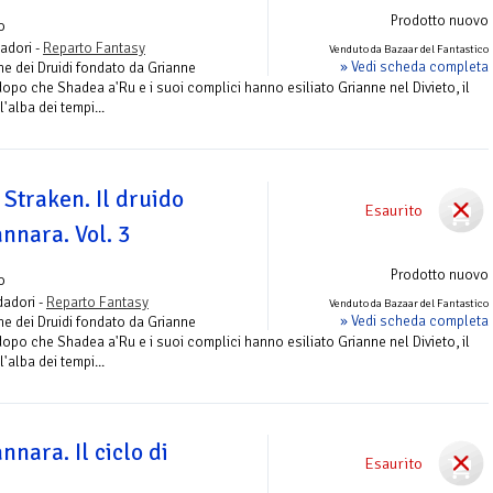
Prodotto nuovo
o
adori -
Reparto Fantasy
Venduto da Bazaar del Fantastico
» Vedi scheda completa
ne dei Druidi fondato da Grianne
po che Shadea a'Ru e i suoi complici hanno esiliato Grianne nel Divieto, il
'alba dei tempi...
 Straken. Il druido
Esaurito
nnara. Vol. 3
Prodotto nuovo
o
adori -
Reparto Fantasy
Venduto da Bazaar del Fantastico
» Vedi scheda completa
ne dei Druidi fondato da Grianne
po che Shadea a'Ru e i suoi complici hanno esiliato Grianne nel Divieto, il
'alba dei tempi...
nnara. Il ciclo di
Esaurito