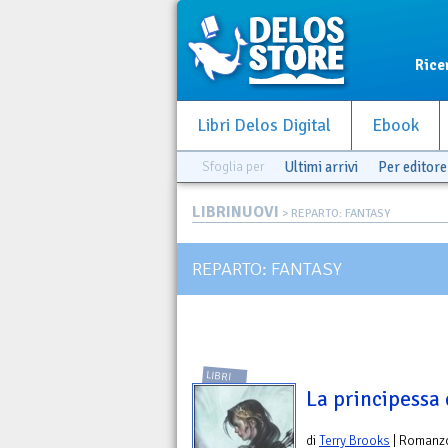
Rice
Libri Delos Digital
Ebook
Sfoglia per
Ultimi arrivi
Per editore
LIBRINUOVI
> REPARTO: FANTASY
REPARTO: FANTASY
LIBRI
La principessa
di
Terry Brooks
| Romanz