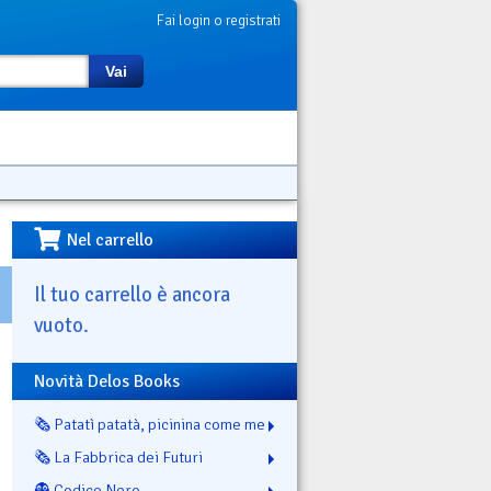
Fai login o registrati
Vai
Nel carrello
Il tuo carrello è ancora
vuoto.
Novità Delos Books
🗞️ Patatì patatà, picinina come me
🗞️ La Fabbrica dei Futuri
👻 Codice Nero