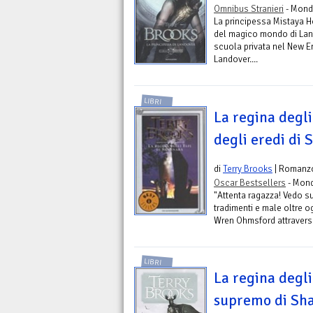
Omnibus Stranieri
- Mond
La principessa Mistaya H
del magico mondo di Land
scuola privata nel New E
Landover....
LIBRI
La regina degli 
degli eredi di 
di
Terry Brooks
| Romanz
Oscar Bestsellers
- Mond
"Attenta ragazza! Vedo sul
tradimenti e male oltre 
Wren Ohmsford attraversa 
LIBRI
La regina degli
supremo di Sha