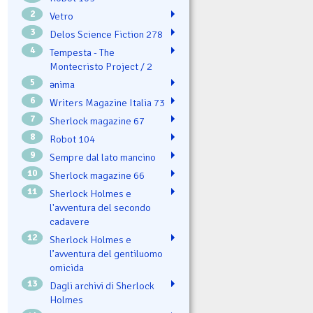
2
Vetro
3
Delos Science Fiction 278
4
Tempesta - The
Montecristo Project / 2
5
ənima
6
Writers Magazine Italia 73
7
Sherlock magazine 67
8
Robot 104
9
Sempre dal lato mancino
10
Sherlock magazine 66
11
Sherlock Holmes e
l'avventura del secondo
cadavere
12
Sherlock Holmes e
l’avventura del gentiluomo
omicida
13
Dagli archivi di Sherlock
Holmes