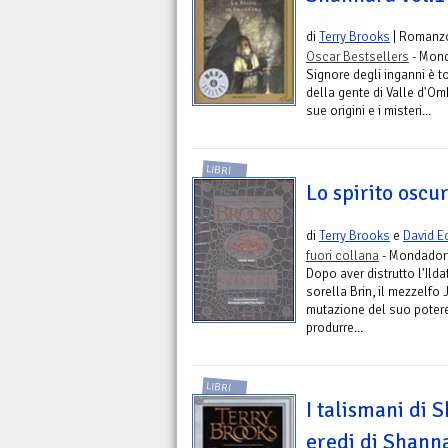
di
Terry Brooks
| Romanz
Oscar Bestsellers
- Mond
Signore degli inganni è 
della gente di Valle d'Om
sue origini e i misteri...
LIBRI
Lo spirito oscu
di
Terry Brooks
e
David E
fuori collana
- Mondadori
Dopo aver distrutto l'Ilda
sorella Brin, il mezzelfo
mutazione del suo potere
produrre...
LIBRI
I talismani di S
eredi di Shanna