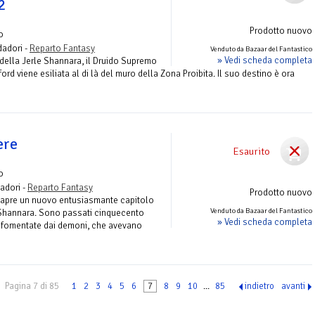
2
Prodotto nuovo
o
adori -
Reparto Fantasy
Venduto da Bazaar del Fantastico
» Vedi scheda completa
 della Jerle Shannara, il Druido Supremo
rd viene esiliata al di là del muro della Zona Proibita. Il suo destino è ora
ere
Esaurito
o
adori -
Reparto Fantasy
Prodotto nuovo
i apre un nuovo entusiasmante capitolo
Venduto da Bazaar del Fantastico
 Shannara. Sono passati cinquecento
» Vedi scheda completa
, fomentate dai demoni, che avevano
Pagina 7 di 85
1
2
3
4
5
6
7
8
9
10
...
85
indietro
avanti