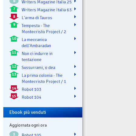
6
Writers Magazine Italia 25
7
Writers Magazine Italia 63
8
L'arma di Tauros
9
Tempesta - The
Montecristo Project / 2
10
La meccanica
dell'Ambaradan
11
Non ci indurre in
tentazione
12
Sussurrami, o dea
13
La prima colonia - The
Montecristo Project / 1
14
Robot 103
15
Robot 104
Ebook più venduti
Aggiornata ogni ora
1
Robot 105