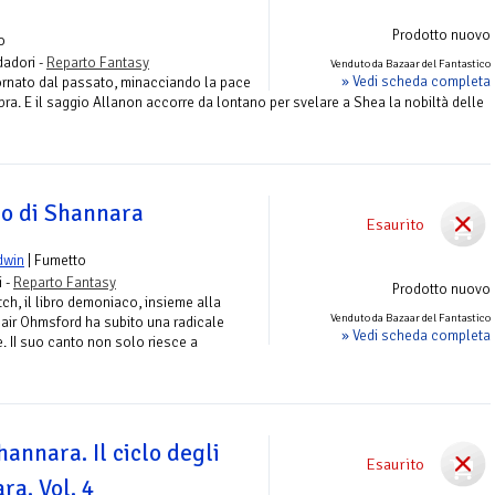
Prodotto nuovo
o
adori -
Reparto Fantasy
Venduto da Bazaar del Fantastico
» Vedi scheda completa
tornato dal passato, minacciando la pace
bra. E il saggio Allanon accorre da lontano per svelare a Shea la nobiltà delle
ro di Shannara
Esaurito
dwin
| Fumetto
 -
Reparto Fantasy
Prodotto nuovo
tch, il libro demoniaco, insieme alla
Venduto da Bazaar del Fantastico
 Jair Ohmsford ha subito una radicale
» Vedi scheda completa
. II suo canto non solo riesce a
hannara. Il ciclo degli
Esaurito
ra. Vol. 4