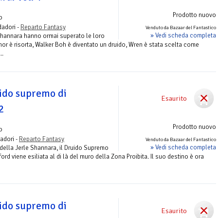
Prodotto nuovo
o
adori -
Reparto Fantasy
Venduto da Bazaar del Fantastico
» Vedi scheda completa
o Shannara hanno ormai superato le loro
anor è risorta, Walker Boh è diventato un druido, Wren è stata scelta come
..
uido supremo di
Esaurito
2
Prodotto nuovo
o
adori -
Reparto Fantasy
Venduto da Bazaar del Fantastico
» Vedi scheda completa
 della Jerle Shannara, il Druido Supremo
rd viene esiliata al di là del muro della Zona Proibita. Il suo destino è ora
uido supremo di
Esaurito