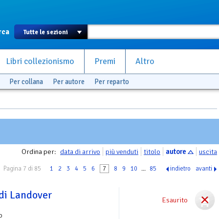
rca
Libri collezionismo
Premi
Altro
Per collana
Per autore
Per reparto
Ordina per:
data di arrivo
più venduti
titolo
autore
uscita
Pagina 7 di 85
1
2
3
4
5
6
7
8
9
10
...
85
indietro
avanti
 di Landover
Esaurito
o