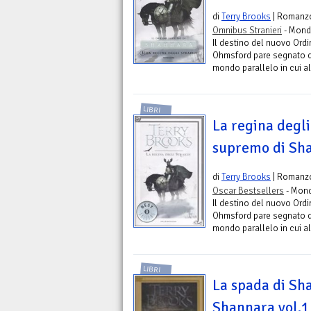
di
Terry Brooks
| Romanz
Omnibus Stranieri
- Mond
Il destino del nuovo Ordi
Ohmsford pare segnato do
mondo parallelo in cui all
LIBRI
La regina degli
supremo di Sha
di
Terry Brooks
| Romanz
Oscar Bestsellers
- Mond
Il destino del nuovo Ordi
Ohmsford pare segnato do
mondo parallelo in cui all
LIBRI
La spada di Sha
Shannara vol.1