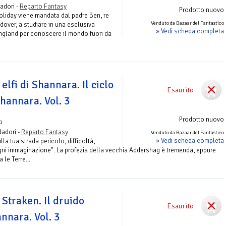
adori -
Reparto Fantasy
Prodotto nuovo
oliday viene mandata dal padre Ben, re
Venduto da Bazaar del Fantastico
over, a studiare in una esclusiva
» Vedi scheda completa
ngland per conoscere il mondo fuori da
elfi di Shannara. Il ciclo
Esaurito
Shannara. Vol. 3
Prodotto nuovo
o
adori -
Reparto Fantasy
Venduto da Bazaar del Fantastico
» Vedi scheda completa
la tua strada pericolo, difficoltà,
ogni immaginazione". La profezia della vecchia Addershag è tremenda, eppure
le Terre...
 Straken. Il druido
Esaurito
nnara. Vol. 3