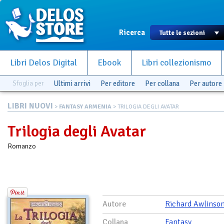
Ricerca
Libri Delos Digital
Ebook
Libri collezionismo
Sfoglia per
Ultimi arrivi
Per editore
Per collana
Per autore
LIBRI NUOVI
>
FANTASY ARMENIA
> TRILOGIA DEGLI AVATAR
Trilogia degli Avatar
Romanzo
Autore
Richard Awlinso
Collana
Fantasy