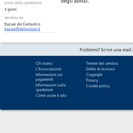
degli abissi.
prima della spedizione
3 giorni
Venduto da
Bazaar del Fantastico
bazaar@delosstore.it
Problemi? Scrivi una mail
Chi siamo
Termini del servizio
L'Associazione
Diritto di recesso
Informazioni sui
Copyright
pagamenti
Privacy
Informazioni sulle
Cookie policy
spedizioni
Come usare il sito