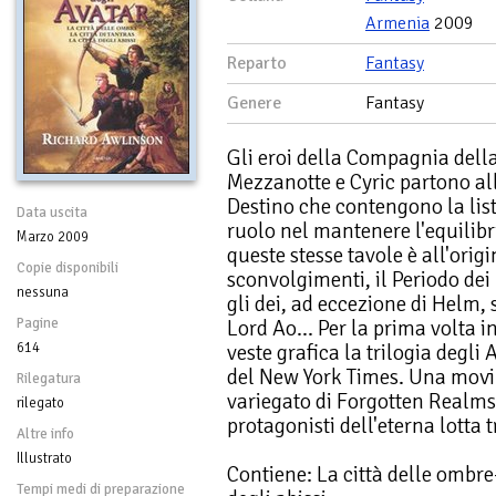
Armenia
2009
Reparto
Fantasy
Genere
Fantasy
Gli eroi della Compagnia dell
Mezzanotte e Cyric partono all
Destino che contengono la list
Data uscita
ruolo nel mantenere l'equilibri
Marzo 2009
queste stesse tavole è all'origi
Copie disponibili
sconvolgimenti, il Periodo dei 
nessuna
gli dei, ad eccezione di Helm, s
Pagine
Lord Ao... Per la prima volta 
614
veste grafica la trilogia degli 
del New York Times. Una mov
Rilegatura
variegato di Forgotten Realms, 
rilegato
protagonisti dell'eterna lotta t
Altre info
Illustrato
Contiene: La città delle ombre-
Tempi medi di preparazione