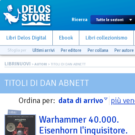
Ricerca
Libri Delos Digital
Ebook
Libri collezionismo
Sfoglia per
Ultimi arrivi
Per editore
Per collana
Per autore
LIBRINUOVI
>
AUTORI
> TITOLI DI DAN ABNETT
TITOLI DI DAN ABNETT
Ordina per:
data di arrivo
più ven
LIBRI
Warhammer 40.000.
Eisenhorn l'inquisitore.