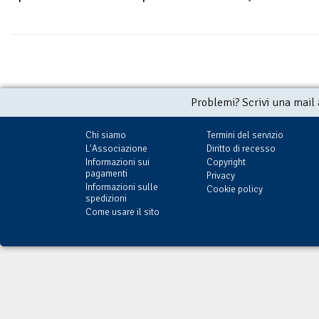
Problemi? Scrivi una mail
Chi siamo
Termini del servizio
L'Associazione
Diritto di recesso
Informazioni sui
Copyright
pagamenti
Privacy
Informazioni sulle
Cookie policy
spedizioni
Come usare il sito