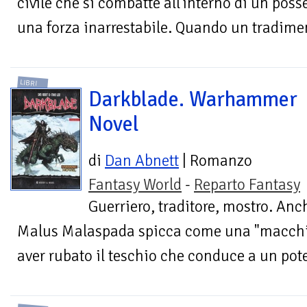
civile che si combatte all'interno di un pos
una forza inarrestabile. Quando un tradimen
LIBRI
Darkblade. Warhammer
Novel
di
Dan Abnett
| Romanzo
Fantasy World
-
Reparto Fantasy
Guerriero, traditore, mostro. Anch
Malus Malaspada spicca come una "macchia
aver rubato il teschio che conduce a un pote