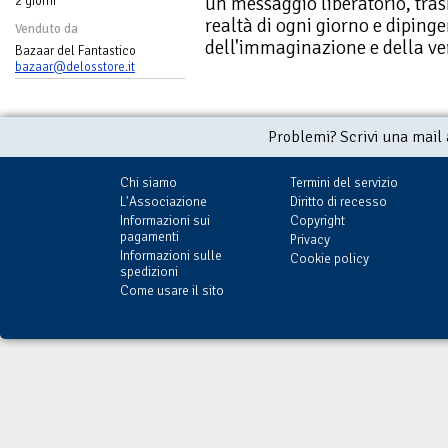
un messaggio liberatorio, tra
2 giorni
realtà di ogni giorno e dipin
Venduto da
dell'immaginazione e della ver
Bazaar del Fantastico
bazaar@delosstore.it
Problemi? Scrivi una mail
Chi siamo
Termini del servizio
L'Associazione
Diritto di recesso
Informazioni sui
Copyright
pagamenti
Privacy
Informazioni sulle
Cookie policy
spedizioni
Come usare il sito