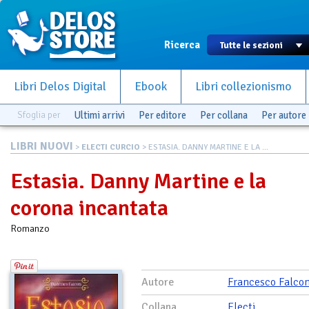
Ricerca
Libri Delos Digital
Ebook
Libri collezionismo
Sfoglia per
Ultimi arrivi
Per editore
Per collana
Per autore
LIBRI NUOVI
>
ELECTI CURCIO
> ESTASIA. DANNY MARTINE E LA ...
Estasia. Danny Martine e la
corona incantata
Romanzo
Autore
Francesco Falcon
Collana
Electi