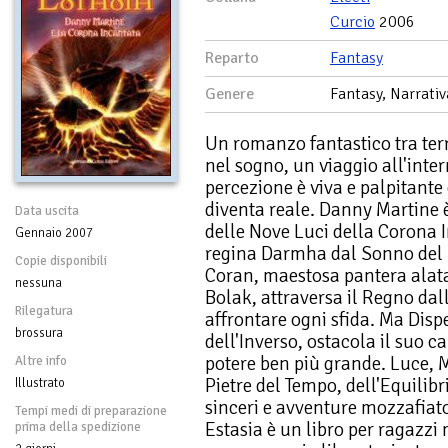
Curcio
2006
Reparto
Fantasy
Genere
Fantasy, Narrativ
Un romanzo fantastico tra terr
nel sogno, un viaggio all'inter
percezione è viva e palpitante
diventa reale. Danny Martine è
Data uscita
delle Nove Luci della Corona I
Gennaio 2007
regina Darmha dal Sonno de
Copie disponibili
Coran, maestosa pantera alata
nessuna
Bolak, attraversa il Regno da
Rilegatura
affrontare ogni sfida. Ma Dispe
brossura
dell'Inverso, ostacola il suo
potere ben più grande. Luce, 
Altre info
Pietre del Tempo, dell'Equilibr
Illustrato
sinceri e avventure mozzafiato 
Tempi medi di preparazione
Estasia è un libro per ragazzi
prima della spedizione