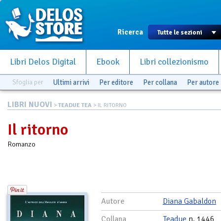
Ricerca
Libri Delos Digital
Ebook
Libri collezionismo
Sfoglia per
Ultimi arrivi
Per editore
Per collana
Per autore
LIBRI NUOVI
>
TEADUE TEA
> IL RITORNO
Il ritorno
Romanzo
Autore
Diana Gabaldon
Collana
Teadue
n. 1446