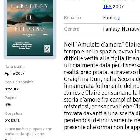
TEA
2007
Reparto
Fantasy
Genere
Fantasy, Narrativ
Nell'"Amuleto d'ambra" Claire
tempo e nello spazio, aveva i
difficile verità alla figlia Bria
ufficialmente data per dispersa
Data uscita
realtà precipitata, attraverso i
Aprile 2007
Craigh na Dun, nella Scozia de
Copie disponibili
innamorata follemente del nob
nessuna
James e Claire consumano la 
Pagine
storia d'amore fra campi di ba
396
misteriosi, consapevoli che Cl
trovata davanti a una scelta di
Rilegatura
perdendosi definitivamente ne
brossura
presente che ormai non le appa
Tempi medi di preparazione
prima della spedizione