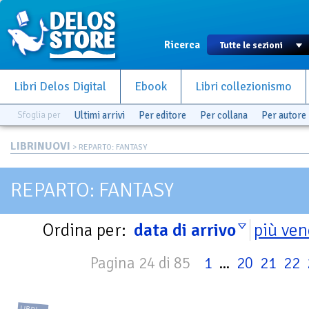
Ricerca
Libri Delos Digital
Ebook
Libri collezionismo
Sfoglia per
Ultimi arrivi
Per editore
Per collana
Per autore
LIBRINUOVI
> REPARTO: FANTASY
REPARTO: FANTASY
Ordina per:
data di arrivo
più ven
Pagina 24 di 85
1
...
20
21
22