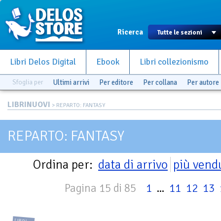
Ricerca
Libri Delos Digital
Ebook
Libri collezionismo
Sfoglia per
Ultimi arrivi
Per editore
Per collana
Per autore
LIBRINUOVI
> REPARTO: FANTASY
REPARTO: FANTASY
Ordina per:
data di arrivo
più vend
Pagina 15 di 85
1
...
11
12
13