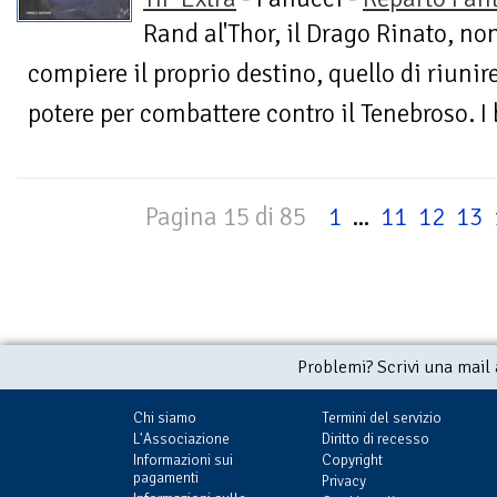
Rand al'Thor, il Drago Rinato, no
compiere il proprio destino, quello di riunire 
potere per combattere contro il Tenebroso. I 
Pagina 15 di 85
1
...
11
12
13
Problemi? Scrivi una mail
Chi siamo
Termini del servizio
L'Associazione
Diritto di recesso
Informazioni sui
Copyright
pagamenti
Privacy