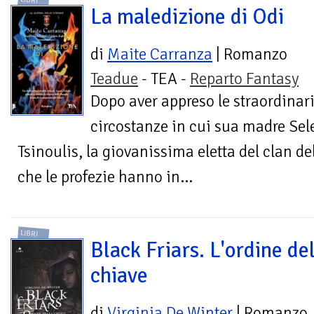
LIBRI
La maledizione di Odi
di
Maite Carranza
| Romanzo
Teadue
- TEA -
Reparto Fantasy
Dopo aver appreso le straordinar
circostanze in cui sua madre Sele
Tsinoulis, la giovanissima eletta del clan de
che le profezie hanno in...
LIBRI
Black Friars. L'ordine de
chiave
di
Virginia De Winter
| Romanzo