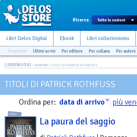
Ricerca
Libri Delos Digital
Ebook
Libri collezionismo
Sfoglia per
Ultimi arrivi
Per editore
Per collana
Per autore
LIBRINUOVI
>
AUTORI
> TITOLI DI PATRICK ROTHFUSS
TITOLI DI PATRICK ROTHFUSS
Ordina per:
data di arrivo
più ven
LIBRI
La paura del saggio